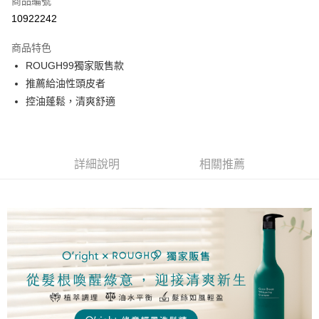
商品編號
台灣樂天信用卡公司
相關說明
10922242
【大哥付你分期使用說明】
ATM付款
1.本服務由台灣大哥大提供，台灣大哥大用戶可立即使用無須另外申請。
商品特色
2.付款方式選擇「大哥付你分期」，訂單成立後會自動跳轉到大哥付的交易
流程，驗證手機門號後，選擇欲分期的期數、繳款截止日，確認付款後即完
ROUGH99獨家販售款
運送方式
成交易。
推薦給油性頭皮者
3.實際核准額度、可分期數及費用金額請依後續交易確認頁面所載為準。
全家取貨付款
4.訂單成立30分鐘內，如未前往確認交易或遇審核未通過，訂單將自動取
控油蓬鬆，清爽舒適
每筆NT$65，滿NT$1,699(含以上)免運費
消。如遇「轉專審核」未通過狀況，表示未達大哥付你分期系統評分，恕無
法說明評估內容。
付款後全家取貨
【繳款方式說明】
1.分期款項不併入電信帳單，「大哥付你分期」於每月結算日後寄送繳費提
每筆NT$65，滿NT$1,699(含以上)免運費
醒簡訊。
詳細說明
相關推薦
2.透過簡訊連結打開帳單後，可選擇「超商條碼／台灣大直營門市／銀行轉
7-11取貨付款
帳／街口支付／iPASS MONEY」等通路繳費。
每筆NT$65，滿NT$1,699(含以上)免運費
【注意事項】
付款後7-11取貨
1.本服務係由「台灣大哥大股份有限公司」（以下簡稱本公司）所提供，讓
用戶於交易時，得透過本服務購買商品或服務，並由商店將買賣／分期付款
每筆NT$65，滿NT$1,699(含以上)免運費
買賣價金債權讓與本公司後，依約使用本公司帳單繳交帳款。
2.基於同意付款使用「大哥付你分期」之契約關係目的，商店將以您的個人
宅配
資料（包含姓名、電話或地址）提供予台灣大哥大進項蒐集、處理及利用，
由本公司與您本人進行分期帳單所需資料之確認、核對及更正。
每筆NT$80，滿NT$1,699(含以上)免運費
3.完整用戶服務條款，請詳閱以下連結：
https://oppay.tw/userRule
宅配-離島