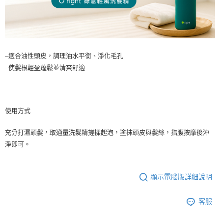
每筆NT$100
–適合油性頭皮，調理油水平衡、淨化毛孔
–使髮根輕盈蓬鬆並清爽舒適
使用方式
充分打濕頭髮，取適量洗髮精搓揉起泡，塗抹頭皮與髮絲，指腹按摩後沖
淨即可。
顯示電腦版詳細說明
客服