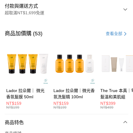
付款與運送方式
超取滿NT$1,699免運
付款方式
信用卡一次付款
商品加價購 (53)
查看全部
信用卡分期付款
3 期 0 利率 每期
NT$466
21家銀行
6 期 0 利率 每期
NT$233
21家銀行
合作金庫商業銀行
第一商業銀行
華南商業銀行
彰化商業銀行
合作金庫商業銀行
第一商業銀行
超商取貨付款
上海商業儲蓄銀行
台北富邦商業銀行
華南商業銀行
彰化商業銀行
國泰世華商業銀行
兆豐國際商業銀行
LINE Pay
上海商業儲蓄銀行
台北富邦商業銀行
臺灣中小企業銀行
台中商業銀行
國泰世華商業銀行
兆豐國際商業銀行
Lador 拉朵爾｜ 微光
Lador 拉朵爾｜微光香
The True 本真
匯豐（台灣）商業銀行
華泰商業銀行
Apple Pay
臺灣中小企業銀行
台中商業銀行
香氛髮膜 50ml
氛洗髮精 100ml
髮溫和美肌組
聯邦商業銀行
遠東國際商業銀行
匯豐（台灣）商業銀行
華泰商業銀行
NT$159
NT$159
NT$399
街口支付
元大商業銀行
永豐商業銀行
NT$199
NT$199
NT$499
聯邦商業銀行
遠東國際商業銀行
玉山商業銀行
星展（台灣）商業銀行
元大商業銀行
永豐商業銀行
悠遊付
台新國際商業銀行
中國信託商業銀行
玉山商業銀行
星展（台灣）商業銀行
商品特色
台灣樂天信用卡公司
台新國際商業銀行
中國信託商業銀行
大哥付你分期