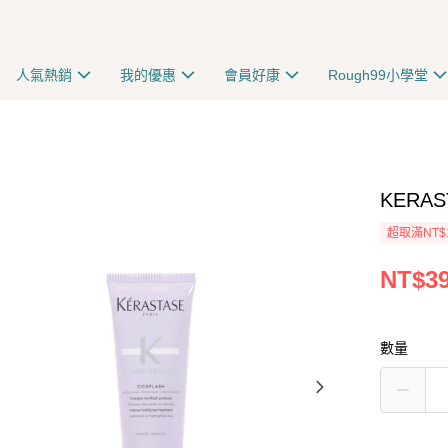
人氣熱銷
我的優惠
會員好康
Rough99小學堂
KERA
超取滿NT$
NT$3
數量