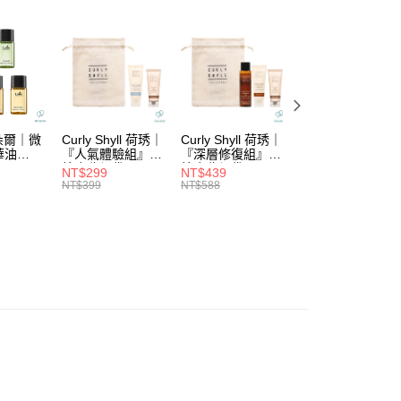
際商業銀行
中國信託商業銀行
分期
列
└漂後矯色
天信用卡公司
你分期使用說明】
備｜便攜小容量帶著走
潤護/髮膜
由台灣大哥大提供，台灣大哥大用戶可立即使用無須另外申請。
式選擇「大哥付你分期」，訂單成立後會自動跳轉到大哥付的交易
證手機門號後，選擇欲分期的期數、繳款截止日，確認付款後即
。
准額度、可分期數及費用金額請依後續交易確認頁面所載為準。
拉朵爾｜微
Curly Shyll 荷琇｜
Curly Shyll 荷琇｜
Curly Shyll 荷琇
立30分鐘內，如未前往確認交易或遇審核未通過，訂單將自動取
付款
華油
『人氣體驗組』贈
『深層修復組』贈
『舒緩旅行組』贈
「轉專審核」未通過狀況，表示未達大哥付你分期系統評分，恕
棉麻收納袋
棉麻收納袋
棉麻收納袋
5，滿NT$1,699(含以上)免運費
NT$299
NT$439
NT$369
評估內容。
NT$399
NT$588
NT$479
式說明】
家取貨
項不併入電信帳單，「大哥付你分期」於每月結算日後寄送繳費提
5，滿NT$1,699(含以上)免運費
訊連結打開帳單後，可選擇「超商條碼／台灣大直營門市／銀行轉
付／iPASS MONEY」等通路繳費。
付款
項】
5，滿NT$1,699(含以上)免運費
係由「台灣大哥大股份有限公司」（以下簡稱本公司）所提供，讓
易時，得透過本服務購買商品或服務，並由商店將買賣／分期付
1取貨
金債權讓與本公司後，依約使用本公司帳單繳交帳款。
5，滿NT$1,699(含以上)免運費
意付款使用「大哥付你分期」之契約關係目的，商店將以您的個人
含姓名、電話或地址）提供予台灣大哥大進項蒐集、處理及利
公司與您本人進行分期帳單所需資料之確認、核對及更正。
戶服務條款，請詳閱以下連結：
https://oppay.tw/userRule