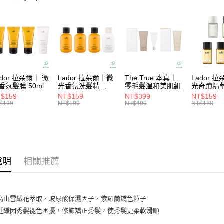
台新國
大哥付你
★髮膜系
台灣樂
相關說明
【大哥付
✈️旅行必
ATM付款
1.本服務
2.付款方
流程，驗
完成交易
運送方式
3.實際核
ador 拉朵爾｜ 微
Lador 拉朵爾｜微
The True 本真｜
Lador 
4.訂單成
全家取貨
香氛髮膜 50ml
光香氛洗髮精
零毛髮溫和美肌組
光奇蹟精
消。如遇
100ml
10ml
每筆NT$6
$159
NT$159
NT$399
NT$159
無法說明
$199
NT$199
NT$499
NT$188
【繳款方
付款後全
1.分期款
醒簡訊。
每筆NT$6
2.透過簡
帳／街口支
7-11取貨
【注意事
說明
相關推薦
每筆NT$6
1.本服務
用戶於交
付款後7-1
款買賣價
每筆NT$6
2.基於同
高山雪絨花萃取、玻尿酸保濕因子、紫羅蘭矯色粒子
資料（包
宅配
延緩因秀髮褪色困擾，修飾矯正秀髮，使秀髮更柔軟滑順
用，由本
3.完整用