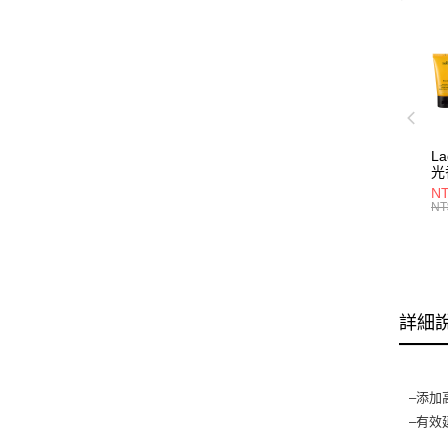
L
光
NT
NT
詳細
–添加
–有效