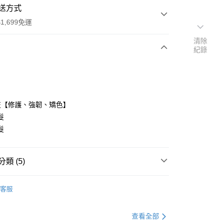
送方式
1,699免運
清除
紀錄
次付款
期付款
0 利率 每期
NT$133
21家銀行
技【修護、強韌、矯色】
0 利率 每期
NT$66
21家銀行
庫商業銀行
第一商業銀行
髮
業銀行
彰化商業銀行
髮
庫商業銀行
第一商業銀行
付款
業儲蓄銀行
台北富邦商業銀行
業銀行
彰化商業銀行
華商業銀行
兆豐國際商業銀行
業儲蓄銀行
台北富邦商業銀行
小企業銀行
台中商業銀行
華商業銀行
兆豐國際商業銀行
類 (5)
台灣）商業銀行
華泰商業銀行
小企業銀行
台中商業銀行
業銀行
遠東國際商業銀行
DS｜品牌總覽
KERASTASE
台灣）商業銀行
華泰商業銀行
業銀行
永豐商業銀行
客服
業銀行
遠東國際商業銀行
功能
漂後矯色
業銀行
星展（台灣）商業銀行
業銀行
永豐商業銀行
際商業銀行
中國信託商業銀行
業銀行
星展（台灣）商業銀行
龍｜特殊染補色洗推薦
查看全部
天信用卡公司