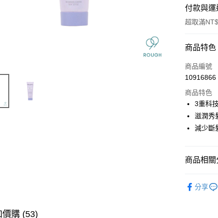
付款與運
超取滿NT$
付款方式
商品特色
信用卡一
商品編號
10916866
信用卡分
商品特色
3 期 
3重科
6 期 
合作金
滋潤秀
華南商
減少斷
合作金
超商取貨
上海商
華南商
國泰世
LINE Pay
上海商
臺灣中
國泰世
商品相關分
匯豐（
Apple Pay
臺灣中
聯邦商
★ BRAN
匯豐（
街口支付
元大商
分享
聯邦商
★找髮質&
玉山商
元大商
悠遊付
台新國
玉山商
💈專業沙
價購 (53)
台灣樂