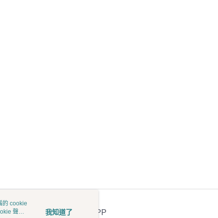
0，滿NT$1,699(含以上)免運費
00
 cookie
kie 聲明
我知道了
官方APP