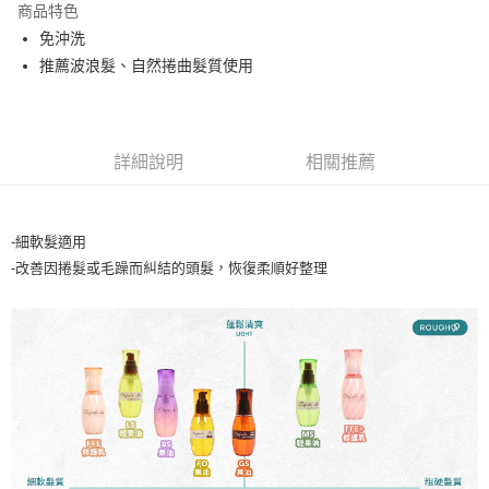
商品特色
2.付款方式選擇「大哥付你分期」，訂單成立後會自動跳轉到大哥付的交易
流程，驗證手機門號後，選擇欲分期的期數、繳款截止日，確認付款後即完
免沖洗
運送方式
成交易。
推薦波浪髮、自然捲曲髮質使用
3.實際核准額度、可分期數及費用金額請依後續交易確認頁面所載為準。
全家取貨付款
4.訂單成立30分鐘內，如未前往確認交易或遇審核未通過，訂單將自動取
每筆NT$65，滿NT$1,699(含以上)免運費
消。如遇「轉專審核」未通過狀況，表示未達大哥付你分期系統評分，恕無
法說明評估內容。
付款後全家取貨
【繳款方式說明】
詳細說明
相關推薦
1.分期款項不併入電信帳單，「大哥付你分期」於每月結算日後寄送繳費提
每筆NT$65，滿NT$1,699(含以上)免運費
醒簡訊。
2.透過簡訊連結打開帳單後，可選擇「超商條碼／台灣大直營門市／銀行轉
7-11取貨付款
帳／街口支付／iPASS MONEY」等通路繳費。
-細軟髮適用
每筆NT$65，滿NT$1,699(含以上)免運費
【注意事項】
-改善因捲髮或毛躁而糾結的頭髮，恢復柔順好整理
付款後7-11取貨
1.本服務係由「台灣大哥大股份有限公司」（以下簡稱本公司）所提供，讓
用戶於交易時，得透過本服務購買商品或服務，並由商店將買賣／分期付款
每筆NT$65，滿NT$1,699(含以上)免運費
買賣價金債權讓與本公司後，依約使用本公司帳單繳交帳款。
2.基於同意付款使用「大哥付你分期」之契約關係目的，商店將以您的個人
宅配
資料（包含姓名、電話或地址）提供予台灣大哥大進項蒐集、處理及利用，
由本公司與您本人進行分期帳單所需資料之確認、核對及更正。
每筆NT$80，滿NT$1,699(含以上)免運費
3.完整用戶服務條款，請詳閱以下連結：
https://oppay.tw/userRule
宅配-離島
每筆NT$100