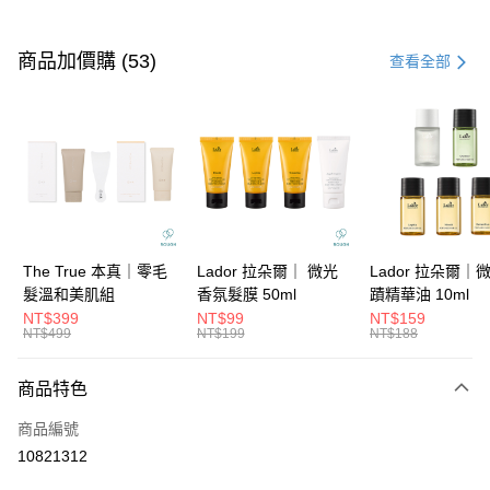
付款方式
信用卡一次付款
商品加價購 (53)
查看全部
信用卡分期付款
3 期 0 利率 每期
NT$193
21家銀行
6 期 0 利率 每期
NT$96
21家銀行
合作金庫商業銀行
第一商業銀行
華南商業銀行
彰化商業銀行
合作金庫商業銀行
第一商業銀行
超商取貨付款
上海商業儲蓄銀行
台北富邦商業銀行
華南商業銀行
彰化商業銀行
國泰世華商業銀行
兆豐國際商業銀行
LINE Pay
上海商業儲蓄銀行
台北富邦商業銀行
臺灣中小企業銀行
台中商業銀行
國泰世華商業銀行
兆豐國際商業銀行
The True 本真｜零毛
Lador 拉朵爾｜ 微光
Lador 拉朵爾｜
匯豐（台灣）商業銀行
華泰商業銀行
Apple Pay
臺灣中小企業銀行
台中商業銀行
髮溫和美肌組
香氛髮膜 50ml
蹟精華油 10ml
聯邦商業銀行
遠東國際商業銀行
匯豐（台灣）商業銀行
華泰商業銀行
NT$399
NT$99
NT$159
街口支付
元大商業銀行
永豐商業銀行
NT$499
NT$199
NT$188
聯邦商業銀行
遠東國際商業銀行
玉山商業銀行
星展（台灣）商業銀行
元大商業銀行
永豐商業銀行
悠遊付
台新國際商業銀行
中國信託商業銀行
玉山商業銀行
星展（台灣）商業銀行
商品特色
台灣樂天信用卡公司
台新國際商業銀行
中國信託商業銀行
大哥付你分期
商品編號
台灣樂天信用卡公司
相關說明
10821312
【大哥付你分期使用說明】
ATM付款
1.本服務由台灣大哥大提供，台灣大哥大用戶可立即使用無須另外申請。