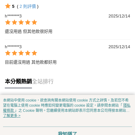
5
(
2
則評價
)
h********3
2025/12/14
還沒用過 但其他款很好用
h********3
2025/12/14
目前還沒用過 其他款都好用
本分類熱銷
全站排行
本網站中使用 cookie，欲查詢有關本網站使用 cookie 方式之詳情，及若您不希
熱門標籤
望在電腦上使用 cookie 時應如何變更電腦的 cookie 設定，請參閱本網站「
隱私
權條款
」之 Cookie 聲明。您繼續使用本網站即表示您同意本公司得按本網站使
用條款之 Cookie 聲明使用 cookie。
了解更多 >
我知道了