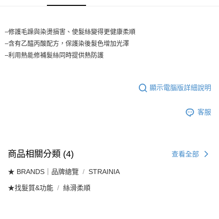
每筆NT$65，滿NT$1,699(含以上)免運費
醒簡訊。
2.透過簡訊連結打開帳單後，可選擇「超商條碼／台灣大直營門市／銀行轉
7-11取貨付款
帳／街口支付／iPASS MONEY」等通路繳費。
–修護毛躁與染燙損害、使髮絲變得更健康柔順
每筆NT$65，滿NT$1,699(含以上)免運費
【注意事項】
–含有乙醯丙酸配方，保護染後髮色增加光澤
付款後7-11取貨
1.本服務係由「台灣大哥大股份有限公司」（以下簡稱本公司）所提供，讓
–利用熱能修補髮絲同時提供熱防護
用戶於交易時，得透過本服務購買商品或服務，並由商店將買賣／分期付款
每筆NT$65，滿NT$1,699(含以上)免運費
買賣價金債權讓與本公司後，依約使用本公司帳單繳交帳款。
2.基於同意付款使用「大哥付你分期」之契約關係目的，商店將以您的個人
宅配
資料（包含姓名、電話或地址）提供予台灣大哥大進項蒐集、處理及利用，
顯示電腦版詳細說明
由本公司與您本人進行分期帳單所需資料之確認、核對及更正。
每筆NT$80，滿NT$1,699(含以上)免運費
3.完整用戶服務條款，請詳閱以下連結：
https://oppay.tw/userRule
客服
宅配-離島
每筆NT$100
商品相關分類 (4)
查看全部
★ BRANDS｜品牌總覽
STRAINIA
★找髮質&功能
絲滑柔順