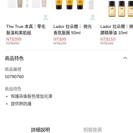
華南商業銀行
彰化商業銀行
合作金庫商業銀行
第一商業銀行
超商取貨付款
上海商業儲蓄銀行
台北富邦商業銀行
華南商業銀行
彰化商業銀行
國泰世華商業銀行
兆豐國際商業銀行
LINE Pay
上海商業儲蓄銀行
台北富邦商業銀行
臺灣中小企業銀行
台中商業銀行
國泰世華商業銀行
兆豐國際商業銀行
The True 本真｜零毛
Lador 拉朵爾｜ 微光
Lador 拉朵爾｜
匯豐（台灣）商業銀行
華泰商業銀行
Apple Pay
臺灣中小企業銀行
台中商業銀行
髮溫和美肌組
香氛髮膜 50ml
蹟精華油 10ml
聯邦商業銀行
遠東國際商業銀行
匯豐（台灣）商業銀行
華泰商業銀行
NT$399
NT$99
NT$159
街口支付
元大商業銀行
永豐商業銀行
NT$499
NT$199
NT$188
聯邦商業銀行
遠東國際商業銀行
玉山商業銀行
星展（台灣）商業銀行
元大商業銀行
永豐商業銀行
悠遊付
台新國際商業銀行
中國信託商業銀行
玉山商業銀行
星展（台灣）商業銀行
商品特色
台灣樂天信用卡公司
台新國際商業銀行
中國信託商業銀行
大哥付你分期
商品編號
台灣樂天信用卡公司
相關說明
10790760
【大哥付你分期使用說明】
ATM付款
1.本服務由台灣大哥大提供，台灣大哥大用戶可立即使用無須另外申請。
商品特色
2.付款方式選擇「大哥付你分期」，訂單成立後會自動跳轉到大哥付的交易
流程，驗證手機門號後，選擇欲分期的期數、繳款截止日，確認付款後即完
保護染後髮色增加光澤
運送方式
成交易。
提供熱防護
3.實際核准額度、可分期數及費用金額請依後續交易確認頁面所載為準。
全家取貨付款
4.訂單成立30分鐘內，如未前往確認交易或遇審核未通過，訂單將自動取
每筆NT$65，滿NT$1,699(含以上)免運費
消。如遇「轉專審核」未通過狀況，表示未達大哥付你分期系統評分，恕無
法說明評估內容。
付款後全家取貨
【繳款方式說明】
詳細說明
相關推薦
1.分期款項不併入電信帳單，「大哥付你分期」於每月結算日後寄送繳費提