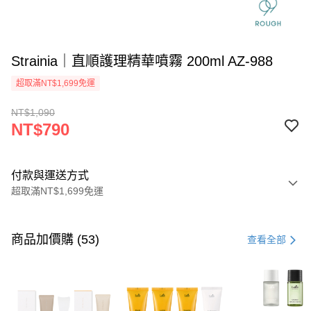
Strainia｜直順護理精華噴霧 200ml AZ-988
超取滿NT$1,699免運
NT$1,090
NT$790
付款與運送方式
超取滿NT$1,699免運
付款方式
信用卡一次付款
商品加價購 (53)
查看全部
信用卡分期付款
3 期 0 利率 每期
NT$263
21家銀行
6 期 0 利率 每期
NT$131
21家銀行
合作金庫商業銀行
第一商業銀行