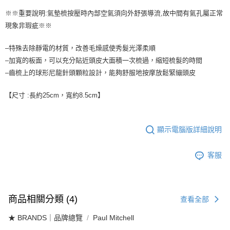
2.透過簡訊連結打開帳單後，可選擇「超商條碼／台灣大直營門市／銀行轉
7-11取貨付款
※※重要說明:氣墊梳按壓時內部空氣須向外舒張導流,故中間有氣孔屬正常
帳／街口支付／iPASS MONEY」等通路繳費。
現象非瑕疵※※
每筆NT$65，滿NT$1,699(含以上)免運費
【注意事項】
付款後7-11取貨
1.本服務係由「台灣大哥大股份有限公司」（以下簡稱本公司）所提供，讓
–特殊去除靜電的材質，改善毛燥感使秀髮光澤柔順
用戶於交易時，得透過本服務購買商品或服務，並由商店將買賣／分期付款
每筆NT$65，滿NT$1,699(含以上)免運費
–加寬的板面，可以充分貼近頭皮大面積一次梳過，縮短梳髮的時間
買賣價金債權讓與本公司後，依約使用本公司帳單繳交帳款。
–齒梳上的球形尼龍針頭顆粒設計，能夠舒服地按摩放鬆緊繃頭皮
2.基於同意付款使用「大哥付你分期」之契約關係目的，商店將以您的個人
宅配
資料（包含姓名、電話或地址）提供予台灣大哥大進項蒐集、處理及利用，
由本公司與您本人進行分期帳單所需資料之確認、核對及更正。
每筆NT$80，滿NT$1,699(含以上)免運費
【尺寸 :長約25cm，寬約8.5cm】
3.完整用戶服務條款，請詳閱以下連結：
https://oppay.tw/userRule
宅配-離島
每筆NT$100
顯示電腦版詳細說明
客服
商品相關分類 (4)
查看全部
★ BRANDS｜品牌總覽
Paul Mitchell