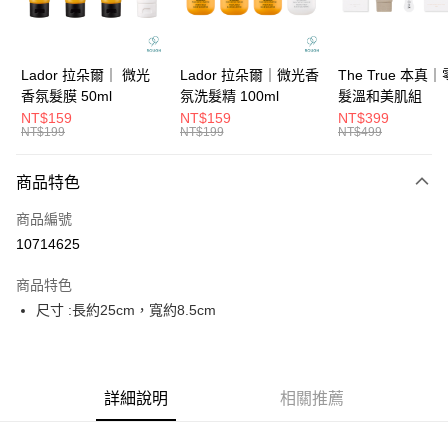
華南商業銀行
彰化商業銀行
合作金庫商業銀行
第一商業銀行
超商取貨付款
上海商業儲蓄銀行
台北富邦商業銀行
華南商業銀行
彰化商業銀行
國泰世華商業銀行
兆豐國際商業銀行
LINE Pay
上海商業儲蓄銀行
台北富邦商業銀行
臺灣中小企業銀行
台中商業銀行
國泰世華商業銀行
兆豐國際商業銀行
Lador 拉朵爾｜ 微光
Lador 拉朵爾｜微光香
The True 本真
匯豐（台灣）商業銀行
華泰商業銀行
Apple Pay
臺灣中小企業銀行
台中商業銀行
香氛髮膜 50ml
氛洗髮精 100ml
髮溫和美肌組
聯邦商業銀行
遠東國際商業銀行
匯豐（台灣）商業銀行
華泰商業銀行
NT$159
NT$159
NT$399
街口支付
元大商業銀行
永豐商業銀行
NT$199
NT$199
NT$499
聯邦商業銀行
遠東國際商業銀行
玉山商業銀行
星展（台灣）商業銀行
元大商業銀行
永豐商業銀行
悠遊付
台新國際商業銀行
中國信託商業銀行
玉山商業銀行
星展（台灣）商業銀行
商品特色
台灣樂天信用卡公司
台新國際商業銀行
中國信託商業銀行
大哥付你分期
商品編號
台灣樂天信用卡公司
相關說明
10714625
【大哥付你分期使用說明】
ATM付款
1.本服務由台灣大哥大提供，台灣大哥大用戶可立即使用無須另外申請。
商品特色
2.付款方式選擇「大哥付你分期」，訂單成立後會自動跳轉到大哥付的交易
流程，驗證手機門號後，選擇欲分期的期數、繳款截止日，確認付款後即完
尺寸 :長約25cm，寬約8.5cm
運送方式
成交易。
3.實際核准額度、可分期數及費用金額請依後續交易確認頁面所載為準。
全家取貨付款
4.訂單成立30分鐘內，如未前往確認交易或遇審核未通過，訂單將自動取
每筆NT$65，滿NT$1,699(含以上)免運費
消。如遇「轉專審核」未通過狀況，表示未達大哥付你分期系統評分，恕無
法說明評估內容。
詳細說明
相關推薦
付款後全家取貨
【繳款方式說明】
1.分期款項不併入電信帳單，「大哥付你分期」於每月結算日後寄送繳費提
每筆NT$65，滿NT$1,699(含以上)免運費
醒簡訊。