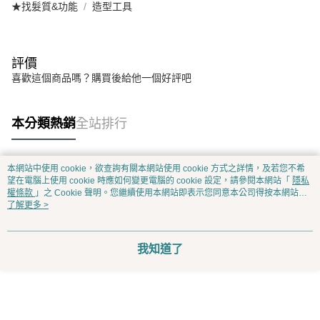
★找髮質&功能
造型工具
評價
喜歡這個商品嗎？購買後給他一個好評吧
本分類熱銷
全站排行
本網站中使用 cookie，欲查詢有關本網站使用 cookie 方式之詳情，及若您不希
熱門標籤
望在電腦上使用 cookie 時應如何變更電腦的 cookie 設定，請參閱本網站「
隱私
權條款
」之 Cookie 聲明。您繼續使用本網站即表示您同意本公司得按本網站使
用條款之 Cookie 聲明使用 cookie。
了解更多 >
我知道了