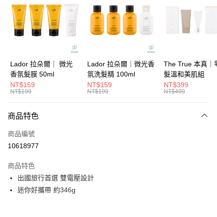
3 期 0 利率 每期
NT$233
21家銀行
6 期 0 利率 每期
NT$116
21家銀行
合作金庫商業銀行
第一商業銀行
華南商業銀行
彰化商業銀行
合作金庫商業銀行
第一商業銀行
超商取貨付款
上海商業儲蓄銀行
台北富邦商業銀行
華南商業銀行
彰化商業銀行
國泰世華商業銀行
兆豐國際商業銀行
LINE Pay
上海商業儲蓄銀行
台北富邦商業銀行
臺灣中小企業銀行
台中商業銀行
國泰世華商業銀行
兆豐國際商業銀行
Lador 拉朵爾｜ 微光
Lador 拉朵爾｜微光香
The True 本真
匯豐（台灣）商業銀行
華泰商業銀行
Apple Pay
臺灣中小企業銀行
台中商業銀行
香氛髮膜 50ml
氛洗髮精 100ml
髮溫和美肌組
聯邦商業銀行
遠東國際商業銀行
匯豐（台灣）商業銀行
華泰商業銀行
NT$159
NT$159
NT$399
街口支付
元大商業銀行
永豐商業銀行
NT$199
NT$199
NT$499
聯邦商業銀行
遠東國際商業銀行
玉山商業銀行
星展（台灣）商業銀行
元大商業銀行
永豐商業銀行
悠遊付
台新國際商業銀行
中國信託商業銀行
玉山商業銀行
星展（台灣）商業銀行
商品特色
台灣樂天信用卡公司
台新國際商業銀行
中國信託商業銀行
大哥付你分期
商品編號
台灣樂天信用卡公司
相關說明
10618977
【大哥付你分期使用說明】
ATM付款
1.本服務由台灣大哥大提供，台灣大哥大用戶可立即使用無須另外申請。
商品特色
2.付款方式選擇「大哥付你分期」，訂單成立後會自動跳轉到大哥付的交易
流程，驗證手機門號後，選擇欲分期的期數、繳款截止日，確認付款後即完
出國旅行首選 雙電壓設計
運送方式
成交易。
迷你好攜帶 約346g
3.實際核准額度、可分期數及費用金額請依後續交易確認頁面所載為準。
全家取貨付款
4.訂單成立30分鐘內，如未前往確認交易或遇審核未通過，訂單將自動取
每筆NT$65，滿NT$1,699(含以上)免運費
消。如遇「轉專審核」未通過狀況，表示未達大哥付你分期系統評分，恕無