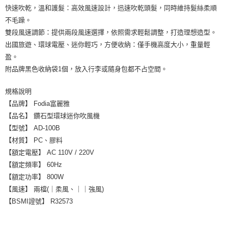
快速吹乾，溫和護髮：高效風速設計，迅速吹乾頭髮，同時維持髮絲柔順
不毛躁。
雙段風速調節：提供兩段風速選擇，依照需求輕鬆調整，打造理想造型。
出國旅遊、環球電壓、迷你輕巧，方便收納：僅手機高度大小，重量輕
盈。
附品牌黑色收納袋1個，放入行李或隨身包都不占空間。
規格說明
【品牌】 Fodia富麗雅
【品名】 鑽石型環球迷你吹風機
【型號】 AD-100B
【材質】 PC、膠料
【額定電壓】 AC 110V / 220V
【額定頻率】 60Hz
【額定功率】 800W
【風速】 兩檔(｜柔風、｜｜強風)
【BSMI證號】 R32573