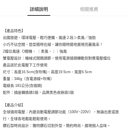
法說明評估內容。
付款後全家取貨
【繳款方式說明】
詳細說明
相關推薦
1.分期款項不併入電信帳單，「大哥付你分期」於每月結算日後寄送繳費提
每筆NT$65，滿NT$1,699(含以上)免運費
醒簡訊。
2.透過簡訊連結打開帳單後，可選擇「超商條碼／台灣大直營門市／銀行轉
7-11取貨付款
帳／街口支付／iPASS MONEY」等通路繳費。
【產品特色】
每筆NT$65，滿NT$1,699(含以上)免運費
【注意事項】
出國旅遊、環球電壓、輕巧便攜、風速２段＞柔風／強勁
付款後7-11取貨
1.本服務係由「台灣大哥大股份有限公司」（以下簡稱本公司）所提供，讓
小巧不佔空間，造型隨時在線，讓你隨時隨地展現亮麗風采！
用戶於交易時，得透過本服務購買商品或服務，並由商店將買賣／分期付款
每筆NT$65，滿NT$1,699(含以上)免運費
2檔位風速: O關機、 ｜柔風、｜｜強風
買賣價金債權讓與本公司後，依約使用本公司帳單繳交帳款。
2.基於同意付款使用「大哥付你分期」之契約關係目的，商店將以您的個人
雙電壓設計：機械式開關調節，使用電源插頭轉動到對應電壓檔位
宅配
資料（包含姓名、電話或地址）提供予台灣大哥大進項蒐集、處理及利用，
產品該於此電壓下工作使用
由本公司與您本人進行分期帳單所需資料之確認、核對及更正。
每筆NT$80，滿NT$1,699(含以上)免運費
尺寸：長度16.5cm(含吹嘴)、高度19.5cm、寬度6.5cm
3.完整用戶服務條款，請詳閱以下連結：
https://oppay.tw/userRule
宅配-離島
重量：346g（含電源線+吹嘴）
電線長:181公分(含插頭)
每筆NT$100
配件：插座轉換頭1個，品牌黑色收納袋1個
【產品介紹】
全球通用電壓：內建自動電壓調節功能（100V~220V），無論出差或旅
行，全球各地都能輕鬆使用。
鑽石型時尚設計：獨特鑽石切割外型，簡約時尚，展現個人品味。