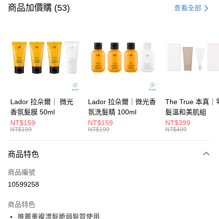
信用卡一次付款
商品加價購 (53)
查看全部
信用卡分期付款
3 期 0 利率 每期
NT$1,099
21家銀行
6 期 0 利率 每期
NT$549
21家銀行
合作金庫商業銀行
第一商業銀行
華南商業銀行
彰化商業銀行
合作金庫商業銀行
第一商業銀行
超商取貨付款
上海商業儲蓄銀行
台北富邦商業銀行
華南商業銀行
彰化商業銀行
國泰世華商業銀行
兆豐國際商業銀行
LINE Pay
上海商業儲蓄銀行
台北富邦商業銀行
臺灣中小企業銀行
台中商業銀行
國泰世華商業銀行
兆豐國際商業銀行
Lador 拉朵爾｜ 微光
Lador 拉朵爾｜微光香
The True 本真
匯豐（台灣）商業銀行
華泰商業銀行
Apple Pay
臺灣中小企業銀行
台中商業銀行
香氛髮膜 50ml
氛洗髮精 100ml
髮溫和美肌組
聯邦商業銀行
遠東國際商業銀行
匯豐（台灣）商業銀行
華泰商業銀行
NT$159
NT$159
NT$399
街口支付
元大商業銀行
永豐商業銀行
NT$199
NT$199
NT$499
聯邦商業銀行
遠東國際商業銀行
玉山商業銀行
星展（台灣）商業銀行
元大商業銀行
永豐商業銀行
悠遊付
台新國際商業銀行
中國信託商業銀行
玉山商業銀行
星展（台灣）商業銀行
商品特色
台灣樂天信用卡公司
台新國際商業銀行
中國信託商業銀行
大哥付你分期
商品編號
台灣樂天信用卡公司
相關說明
10599258
【大哥付你分期使用說明】
ATM付款
1.本服務由台灣大哥大提供，台灣大哥大用戶可立即使用無須另外申請。
商品特色
2.付款方式選擇「大哥付你分期」，訂單成立後會自動跳轉到大哥付的交易
流程，驗證手機門號後，選擇欲分期的期數、繳款截止日，確認付款後即完
推薦重複漂髮脆弱髮質使用
運送方式