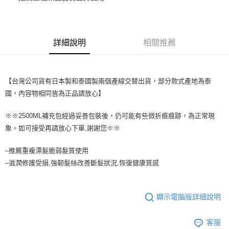
成交易。
3.實際核准額度、可分期數及費用金額請依後續交易確認頁面所載為準。
全家取貨付款
4.訂單成立30分鐘內，如未前往確認交易或遇審核未通過，訂單將自動取
每筆NT$65，滿NT$1,699(含以上)免運費
消。如遇「轉專審核」未通過狀況，表示未達大哥付你分期系統評分，恕無
法說明評估內容。
詳細說明
相關推薦
付款後全家取貨
【繳款方式說明】
1.分期款項不併入電信帳單，「大哥付你分期」於每月結算日後寄送繳費提
每筆NT$65，滿NT$1,699(含以上)免運費
醒簡訊。
2.透過簡訊連結打開帳單後，可選擇「超商條碼／台灣大直營門市／銀行轉
7-11取貨付款
【台灣公司貨有日本製和泰國製兩個產線交替出貨，部分款式產地為泰
帳／街口支付／iPASS MONEY」等通路繳費。
國，內容物相同皆為正品請放心】
每筆NT$65，滿NT$1,699(含以上)免運費
【注意事項】
付款後7-11取貨
1.本服務係由「台灣大哥大股份有限公司」（以下簡稱本公司）所提供，讓
※※2500ML補充包經過妥善包裝後，仍可能有些微折痕痕跡，為正常現
用戶於交易時，得透過本服務購買商品或服務，並由商店將買賣／分期付款
每筆NT$65，滿NT$1,699(含以上)免運費
象。如可接受再請放心下單,謝謝您※※
買賣價金債權讓與本公司後，依約使用本公司帳單繳交帳款。
2.基於同意付款使用「大哥付你分期」之契約關係目的，商店將以您的個人
宅配
資料（包含姓名、電話或地址）提供予台灣大哥大進項蒐集、處理及利用，
–推薦重複漂髮脆弱髮質使用
由本公司與您本人進行分期帳單所需資料之確認、核對及更正。
每筆NT$80，滿NT$1,699(含以上)免運費
–滋潤修護受損,強韌髮絲改善斷髮狀況,恢復健康質感
3.完整用戶服務條款，請詳閱以下連結：
https://oppay.tw/userRule
宅配-離島
每筆NT$100
顯示電腦版詳細說明
客服