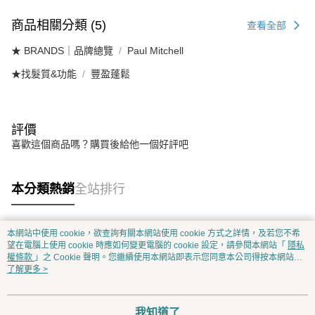
商品相關分類 (5)
查看全部
★ BRANDS｜品牌總覽
Paul Mitchell
★找髮質&功能
豐盈蓬鬆
評價
喜歡這個商品嗎？購買後給他一個好評吧
本分類熱銷
全站排行
本網站中使用 cookie，欲查詢有關本網站使用 cookie 方式之詳情，及若您不希
熱門標籤
望在電腦上使用 cookie 時應如何變更電腦的 cookie 設定，請參閱本網站「
隱私
權條款
」之 Cookie 聲明。您繼續使用本網站即表示您同意本公司得按本網站使
用條款之 Cookie 聲明使用 cookie。
了解更多 >
我知道了