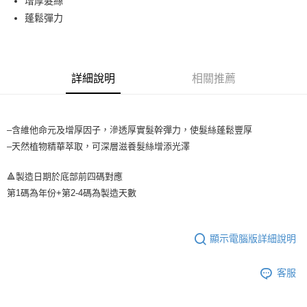
增厚髮絲
運送方式
成交易。
蓬鬆彈力
3.實際核准額度、可分期數及費用金額請依後續交易確認頁面所載為準。
全家取貨付款
4.訂單成立30分鐘內，如未前往確認交易或遇審核未通過，訂單將自動取
每筆NT$65，滿NT$1,699(含以上)免運費
消。如遇「轉專審核」未通過狀況，表示未達大哥付你分期系統評分，恕無
法說明評估內容。
付款後全家取貨
【繳款方式說明】
詳細說明
相關推薦
1.分期款項不併入電信帳單，「大哥付你分期」於每月結算日後寄送繳費提
每筆NT$65，滿NT$1,699(含以上)免運費
醒簡訊。
2.透過簡訊連結打開帳單後，可選擇「超商條碼／台灣大直營門市／銀行轉
7-11取貨付款
帳／街口支付／iPASS MONEY」等通路繳費。
–含維他命元及增厚因子，滲透厚實髮幹彈力，使髮絲蓬鬆豐厚
每筆NT$65，滿NT$1,699(含以上)免運費
【注意事項】
–天然植物精華萃取，可深層滋養髮絲增添光澤
付款後7-11取貨
1.本服務係由「台灣大哥大股份有限公司」（以下簡稱本公司）所提供，讓
用戶於交易時，得透過本服務購買商品或服務，並由商店將買賣／分期付款
每筆NT$65，滿NT$1,699(含以上)免運費
🔺製造日期於底部前四碼對應
買賣價金債權讓與本公司後，依約使用本公司帳單繳交帳款。
第1碼為年份+第2-4碼為製造天數
2.基於同意付款使用「大哥付你分期」之契約關係目的，商店將以您的個人
宅配
資料（包含姓名、電話或地址）提供予台灣大哥大進項蒐集、處理及利用，
由本公司與您本人進行分期帳單所需資料之確認、核對及更正。
每筆NT$80，滿NT$1,699(含以上)免運費
3.完整用戶服務條款，請詳閱以下連結：
https://oppay.tw/userRule
顯示電腦版詳細說明
宅配-離島
每筆NT$100
客服