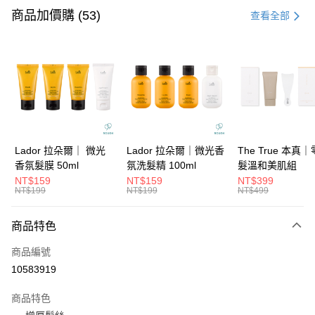
信用卡一次付款
商品加價購 (53)
查看全部
信用卡分期付款
3 期 0 利率 每期
NT$296
21家銀行
6 期 0 利率 每期
NT$148
21家銀行
合作金庫商業銀行
第一商業銀行
華南商業銀行
彰化商業銀行
合作金庫商業銀行
第一商業銀行
超商取貨付款
上海商業儲蓄銀行
台北富邦商業銀行
華南商業銀行
彰化商業銀行
國泰世華商業銀行
兆豐國際商業銀行
LINE Pay
上海商業儲蓄銀行
台北富邦商業銀行
臺灣中小企業銀行
台中商業銀行
國泰世華商業銀行
兆豐國際商業銀行
Lador 拉朵爾｜ 微光
Lador 拉朵爾｜微光香
The True 本真
匯豐（台灣）商業銀行
華泰商業銀行
Apple Pay
臺灣中小企業銀行
台中商業銀行
香氛髮膜 50ml
氛洗髮精 100ml
髮溫和美肌組
聯邦商業銀行
遠東國際商業銀行
匯豐（台灣）商業銀行
華泰商業銀行
NT$159
NT$159
NT$399
街口支付
元大商業銀行
永豐商業銀行
NT$199
NT$199
NT$499
聯邦商業銀行
遠東國際商業銀行
玉山商業銀行
星展（台灣）商業銀行
元大商業銀行
永豐商業銀行
悠遊付
台新國際商業銀行
中國信託商業銀行
玉山商業銀行
星展（台灣）商業銀行
商品特色
台灣樂天信用卡公司
台新國際商業銀行
中國信託商業銀行
大哥付你分期
商品編號
台灣樂天信用卡公司
相關說明
10583919
【大哥付你分期使用說明】
ATM付款
1.本服務由台灣大哥大提供，台灣大哥大用戶可立即使用無須另外申請。
商品特色
2.付款方式選擇「大哥付你分期」，訂單成立後會自動跳轉到大哥付的交易
流程，驗證手機門號後，選擇欲分期的期數、繳款截止日，確認付款後即完