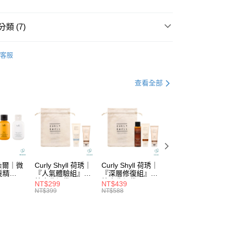
業銀行
彰化商業銀行
庫商業銀行
第一商業銀行
付款
業儲蓄銀行
台北富邦商業銀行
業銀行
彰化商業銀行
華商業銀行
兆豐國際商業銀行
類 (7)
業儲蓄銀行
台北富邦商業銀行
小企業銀行
台中商業銀行
華商業銀行
兆豐國際商業銀行
台灣）商業銀行
華泰商業銀行
DS｜品牌總覽
NAKANO｜中野製藥
小企業銀行
台中商業銀行
客服
業銀行
遠東國際商業銀行
台灣）商業銀行
華泰商業銀行
功能
頭皮控油
業銀行
永豐商業銀行
業銀行
遠東國際商業銀行
業銀行
星展（台灣）商業銀行
功能
強健髮根/頭皮養護
業銀行
永豐商業銀行
查看全部
際商業銀行
中國信託商業銀行
業銀行
星展（台灣）商業銀行
油｜洗去油膩清爽感
天信用卡公司
際商業銀行
中國信託商業銀行
分期
護｜拯救稀疏落髮
天信用卡公司
你分期使用說明】
護系列
└頭皮精華．養髮液．調理噴霧
由台灣大哥大提供，台灣大哥大用戶可立即使用無須另外申請。
式選擇「大哥付你分期」，訂單成立後會自動跳轉到大哥付的交易
護系列
└強健髮根/頭皮養護
證手機門號後，選擇欲分期的期數、繳款截止日，確認付款後即
。
拉朵爾｜微
Curly Shyll 荷琇｜
Curly Shyll 荷琇｜
Curly Shyll 荷琇
准額度、可分期數及費用金額請依後續交易確認頁面所載為準。
髮精
『人氣體驗組』贈
『深層修復組』贈
『舒緩旅行組』贈
立30分鐘內，如未前往確認交易或遇審核未通過，訂單將自動取
棉麻收納袋
棉麻收納袋
棉麻收納袋
付款
NT$299
NT$439
NT$369
「轉專審核」未通過狀況，表示未達大哥付你分期系統評分，恕
NT$399
NT$588
NT$479
5，滿NT$1,699(含以上)免運費
評估內容。
式說明】
家取貨
項不併入電信帳單，「大哥付你分期」於每月結算日後寄送繳費提