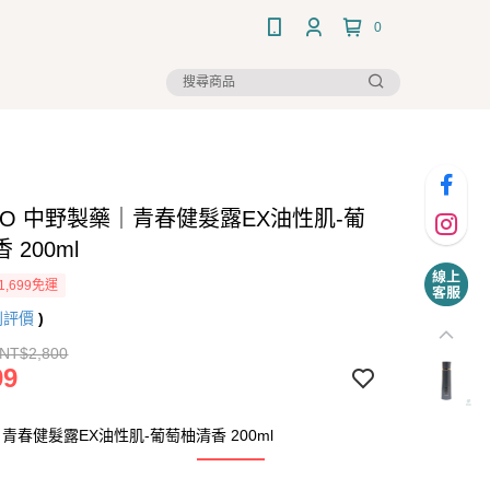
0
NO 中野製藥｜青春健髮露EX油性肌-葡
 200ml
1,699免運
則評價
)
 NT$2,800
99
青春健髮露EX油性肌-葡萄柚清香 200ml