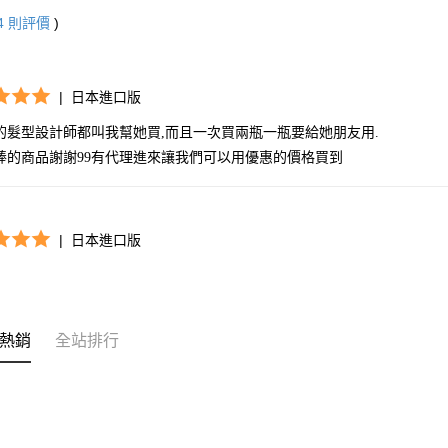
4
則評價
)
|
日本進口版
的髮型設計師都叫我幫她買,而且一次買兩瓶一瓶要給她朋友用.

棒的商品謝謝99有代理進來讓我們可以用優惠的價格買到
s
|
日本進口版
熱銷
全站排行