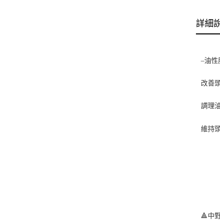
詳細
–油
改善
調理
維持
🔺