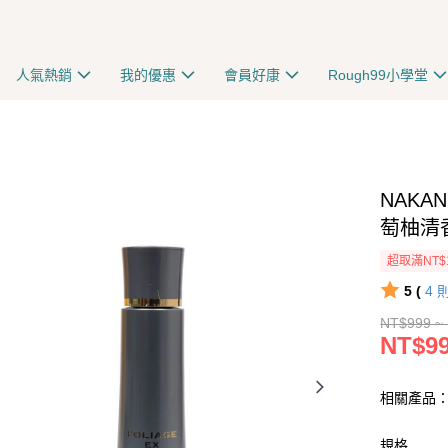
人氣熱銷
我的優惠
會員好康
Rough99小學堂
NAKA
萄柚清香
超取滿NT$
5 (
4
NT$999 ~
NT$9
相關產品：
規格