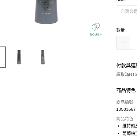
台灣公
數量
付款與運
超取滿NT$
付款方式
商品特色
信用卡一
商品編號
10583667
信用卡分
商品特色
3 期 
維持頭
6 期 
合作金
葡萄柚