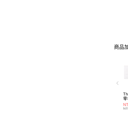
商品加
T
零
NT
NT