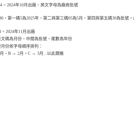
10A4 = 2024年10月出廠、英文字母為廠商批號
50530，第一碼5為2025年，第二與第三碼05為5月，第四與第五碼30為批號
A4 = 2024年11月出廠
英文碼為月份，中間為批號，尾數為年份
按月份依字母順序排列：
1月，B → 2月，C → 3月...以此類推