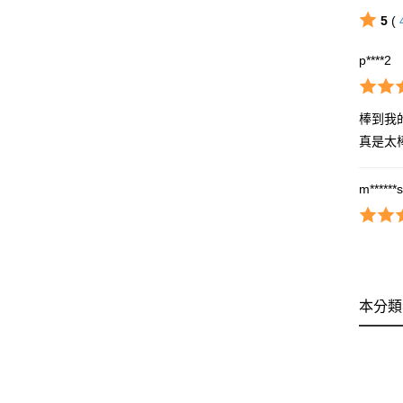
5
(
p****2
棒到我
真是太
m******
本分類