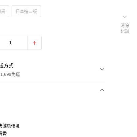
司貨
日本進口版
清除
紀錄
送方式
1,699免運
次付款
期付款
0 利率 每期
NT$333
21家銀行
皮健康環境
0 利率 每期
NT$166
21家銀行
庫商業銀行
第一商業銀行
清香