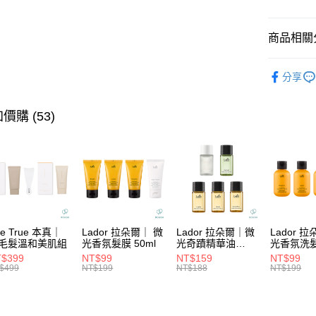
華南商
合作金
超商取貨
上海商
華南商
國泰世
商品相關分
LINE Pay
上海商
臺灣中
國泰世
匯豐（
★ BRAN
Apple Pay
臺灣中
分享
聯邦商
匯豐（
★找髮質&
街口支付
元大商
聯邦商
玉山商
★找髮質&
元大商
價購 (53)
悠遊付
台新國
玉山商
🌵保濕控
台灣樂
台新國
大哥付你
🌱頭皮養
台灣樂
相關說明
【大哥付
★頭皮養
ATM付款
1.本服務
2.付款方
★頭皮養
流程，驗
完成交易
運送方式
he True 本真｜
Lador 拉朵爾｜ 微
Lador 拉朵爾｜微
Lador 
3.實際核
毛髮溫和美肌組
光香氛髮膜 50ml
光奇蹟精華油
光香氛洗
4.訂單成
10ml
100ml
全家取貨
$399
NT$99
NT$159
NT$99
消。如遇
$499
NT$199
NT$188
NT$199
每筆NT$6
無法說明
【繳款方
付款後全
1.分期款
醒簡訊。