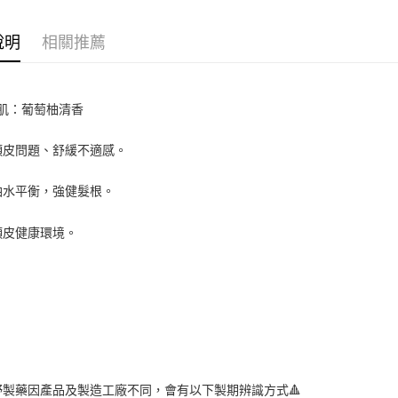
每筆NT$6
2.透過簡
帳／街口支
7-11取貨
說明
相關推薦
【注意事
每筆NT$6
1.本服務
用戶於交
付款後7-1
款買賣價
性肌：葡萄柚清香
每筆NT$6
2.基於同
資料（包
頭皮問題、舒緩不適感。
宅配
用，由本
3.完整用
每筆NT$8
油水平衡，強健髮根。
宅配-離島
頭皮健康環境。
每筆NT$1
中野製藥因產品及製造工廠不同，會有以下製期辨識方式🔺