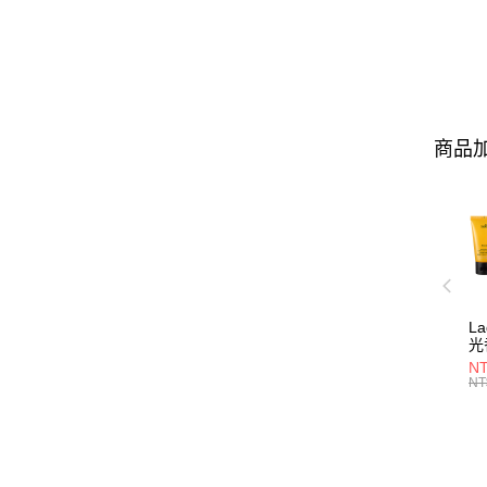
商品加
L
光
NT
NT