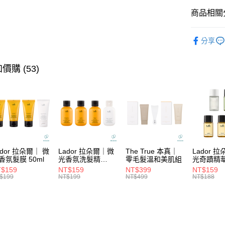
華南商
國泰世
商品相關分
LINE Pay
上海商
臺灣中
國泰世
匯豐（
★ BRAN
Apple Pay
臺灣中
分享
聯邦商
匯豐（
★找髮質&
街口支付
元大商
聯邦商
玉山商
★洗髮系
元大商
價購 (53)
悠遊付
台新國
玉山商
台灣樂
台新國
大哥付你
台灣樂
相關說明
【大哥付
ATM付款
1.本服務
2.付款方
流程，驗
完成交易
運送方式
ador 拉朵爾｜ 微
Lador 拉朵爾｜微
The True 本真｜
Lador 
3.實際核
香氛髮膜 50ml
光香氛洗髮精
零毛髮溫和美肌組
光奇蹟精
4.訂單成
100ml
10ml
全家取貨
$159
NT$159
NT$399
NT$159
消。如遇
$199
NT$199
NT$499
NT$188
每筆NT$6
無法說明
【繳款方
付款後全
1.分期款
醒簡訊。
每筆NT$6
2.透過簡