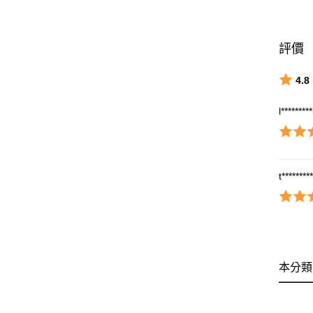
評價
4.8
l********
t********
本分類