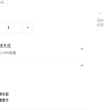
司貨
清除
紀錄
送方式
1,699免運
次付款
期付款
0 利率 每期
NT$266
21家銀行
補毛髮
0 利率 每期
NT$133
21家銀行
庫商業銀行
第一商業銀行
護雙手
業銀行
彰化商業銀行
庫商業銀行
第一商業銀行
付款
業儲蓄銀行
台北富邦商業銀行