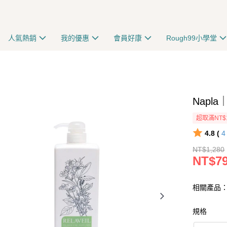
人氣熱銷
我的優惠
會員好康
Rough99小學堂
Napl
超取滿NT$
4.8 (
NT$1,280
NT$7
相關產品：柔
規格