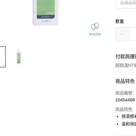
台灣公
數量
付款與運
超取滿NT$
付款方式
商品特色
信用卡一
商品編號
10454468
信用卡分
商品特色
3 期 
保濕修
6 期 
合作金
溫和保
華南商
合作金
超商取貨
上海商