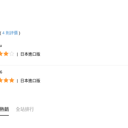
(
4
則評價
)
*u
|
日本進口版
*6
|
日本進口版
熱銷
全站排行