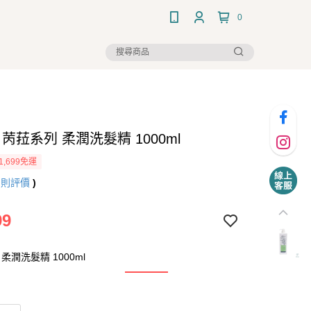
0
a｜苪菈系列 柔潤洗髮精 1000ml
1,699免運
4
則評價
)
99
潤洗髮精 1000ml