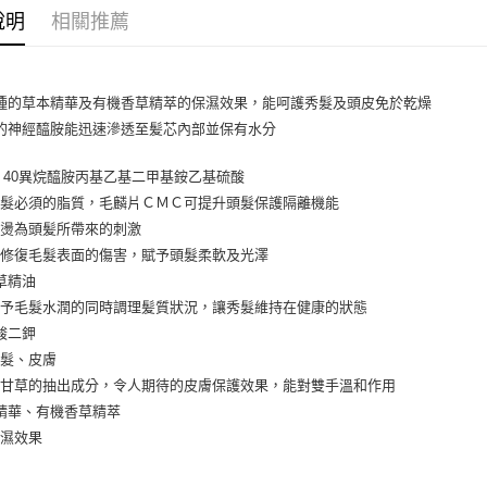
帳／街口支
7-11取貨
說明
相關推薦
【注意事
每筆NT$6
1.本服務
用戶於交
付款後7-1
種的草本精華及有機香草精萃的保濕效果，能呵護秀髮及頭皮免於乾燥
款買賣價
每筆NT$6
2.基於同
的神經醯胺能迅速滲透至髪芯內部並保有水分
資料（包
宅配
用，由本
0 - 40異烷醯胺丙基乙基二甲基銨乙基硫酸
3.完整用
每筆NT$8
毛髮必須的脂質，毛麟片ＣＭＣ可提升頭髮保護隔離機能
宅配-離島
染燙為頭髪所帶來的刺激
每筆NT$1
能修復毛髮表面的傷害，賦予頭髮柔軟及光澤
草精油
賦予毛髮水潤的同時調理髪質狀況，讓秀髮維持在健康的狀態
酸二鉀
毛髮、皮膚
自甘草的抽出成分，令人期待的皮膚保護效果，能對雙手溫和作用
精華、有機香草精萃
保濕效果