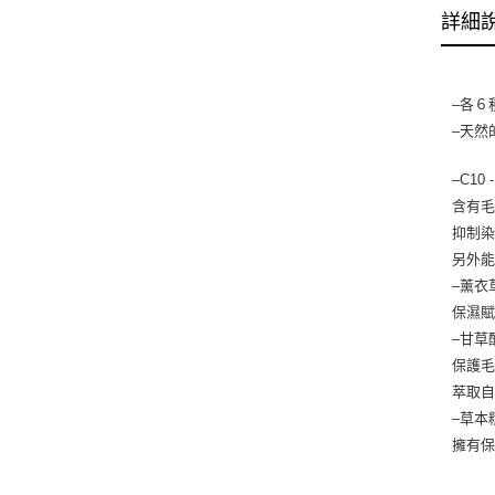
詳細
–各６
–天然
–C1
含有
抑制
另外
–薰衣
保濕
–甘草
保護
萃取
–草本
擁有