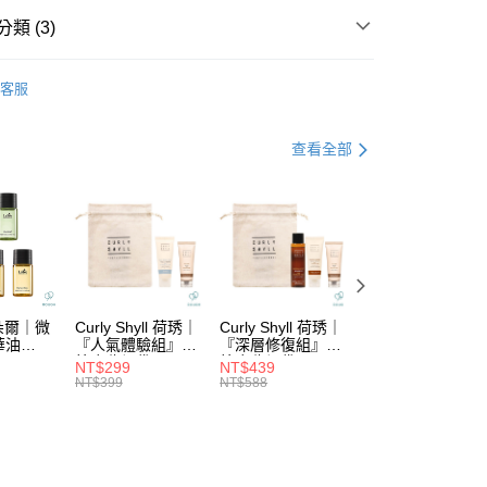
業銀行
彰化商業銀行
華商業銀行
兆豐國際商業銀行
類 (3)
業儲蓄銀行
台北富邦商業銀行
小企業銀行
台中商業銀行
華商業銀行
兆豐國際商業銀行
台灣）商業銀行
華泰商業銀行
DS｜品牌總覽
NAPLA
小企業銀行
台中商業銀行
客服
業銀行
遠東國際商業銀行
台灣）商業銀行
華泰商業銀行
功能
絲滑柔順
業銀行
永豐商業銀行
業銀行
遠東國際商業銀行
業銀行
星展（台灣）商業銀行
列
└絲滑柔順
業銀行
永豐商業銀行
查看全部
際商業銀行
中國信託商業銀行
業銀行
星展（台灣）商業銀行
天信用卡公司
際商業銀行
中國信託商業銀行
分期
天信用卡公司
你分期使用說明】
由台灣大哥大提供，台灣大哥大用戶可立即使用無須另外申請。
式選擇「大哥付你分期」，訂單成立後會自動跳轉到大哥付的交易
證手機門號後，選擇欲分期的期數、繳款截止日，確認付款後即
。
拉朵爾｜微
Curly Shyll 荷琇｜
Curly Shyll 荷琇｜
Curly Shyll 荷琇
准額度、可分期數及費用金額請依後續交易確認頁面所載為準。
華油
『人氣體驗組』贈
『深層修復組』贈
『舒緩旅行組』贈
立30分鐘內，如未前往確認交易或遇審核未通過，訂單將自動取
棉麻收納袋
棉麻收納袋
棉麻收納袋
付款
NT$299
NT$439
NT$369
「轉專審核」未通過狀況，表示未達大哥付你分期系統評分，恕
NT$399
NT$588
NT$479
5，滿NT$1,699(含以上)免運費
評估內容。
式說明】
家取貨
項不併入電信帳單，「大哥付你分期」於每月結算日後寄送繳費提
5，滿NT$1,699(含以上)免運費
訊連結打開帳單後，可選擇「超商條碼／台灣大直營門市／銀行轉