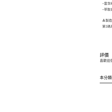
–富含
–萃取
🔺製
第1碼
評價
喜歡這
本分類