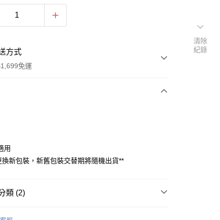
清除
紀錄
送方式
1,699免運
次付款
期付款
0 利率 每期
NT$199
21家銀行
適用
0 利率 每期
NT$99
21家銀行
庫商業銀行
第一商業銀行
廠更換新包裝，新舊包裝交替期將隨機出貨**
業銀行
彰化商業銀行
庫商業銀行
第一商業銀行
付款
業儲蓄銀行
台北富邦商業銀行
業銀行
彰化商業銀行
華商業銀行
兆豐國際商業銀行
類 (2)
業儲蓄銀行
台北富邦商業銀行
小企業銀行
台中商業銀行
華商業銀行
兆豐國際商業銀行
台灣）商業銀行
華泰商業銀行
DS｜品牌總覽
Paul Mitchell
小企業銀行
台中商業銀行