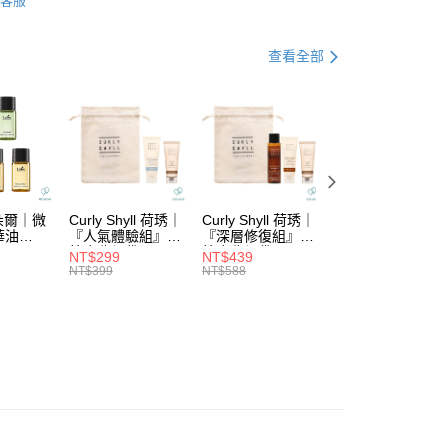
客服
業銀行
遠東國際商業銀行
台灣）商業銀行
華泰商業銀行
列
└豐盈蓬鬆
業銀行
永豐商業銀行
業銀行
遠東國際商業銀行
業銀行
星展（台灣）商業銀行
業銀行
永豐商業銀行
查看全部
際商業銀行
中國信託商業銀行
業銀行
星展（台灣）商業銀行
天信用卡公司
際商業銀行
中國信託商業銀行
分期
天信用卡公司
你分期使用說明】
由台灣大哥大提供，台灣大哥大用戶可立即使用無須另外申請。
式選擇「大哥付你分期」，訂單成立後會自動跳轉到大哥付的交易
證手機門號後，選擇欲分期的期數、繳款截止日，確認付款後即
。
拉朵爾｜微
Curly Shyll 荷琇｜
Curly Shyll 荷琇｜
Curly Shyll 荷琇
准額度、可分期數及費用金額請依後續交易確認頁面所載為準。
華油
『人氣體驗組』贈
『深層修復組』贈
『舒緩旅行組』贈
立30分鐘內，如未前往確認交易或遇審核未通過，訂單將自動取
棉麻收納袋
棉麻收納袋
棉麻收納袋
付款
NT$299
NT$439
NT$369
「轉專審核」未通過狀況，表示未達大哥付你分期系統評分，恕
NT$399
NT$588
NT$479
5，滿NT$1,699(含以上)免運費
評估內容。
式說明】
家取貨
項不併入電信帳單，「大哥付你分期」於每月結算日後寄送繳費提
5，滿NT$1,699(含以上)免運費
訊連結打開帳單後，可選擇「超商條碼／台灣大直營門市／銀行轉
付／iPASS MONEY」等通路繳費。
付款
項】
5，滿NT$1,699(含以上)免運費
係由「台灣大哥大股份有限公司」（以下簡稱本公司）所提供，讓
易時，得透過本服務購買商品或服務，並由商店將買賣／分期付
1取貨