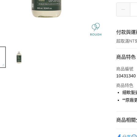
付款與運
超取滿NT$
付款方式
商品特色
信用卡一
商品編號
10431340
信用卡分
商品特色
3 期 
細軟髮
6 期 
合作金
**原
華南商
合作金
超商取貨
上海商
華南商
國泰世
商品相關分
LINE Pay
上海商
臺灣中
國泰世
匯豐（
★ BRAN
Apple Pay
臺灣中