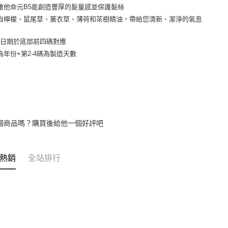
維他命元B5能創造豐厚的髮量感並保護髮絲
款買賣價
每筆NT$6
2.基於同
自檸檬、鼠尾草、薰衣草、薄荷和茶樹精油，帶給您清新、潔淨的氣息
資料（包
宅配
用，由本
造日期於底部前四碼對應
3.完整用
每筆NT$8
為年份+第2-4碼為製造天數
宅配-離島
每筆NT$1
個商品嗎？購買後給他一個好評吧
熱銷
全站排行