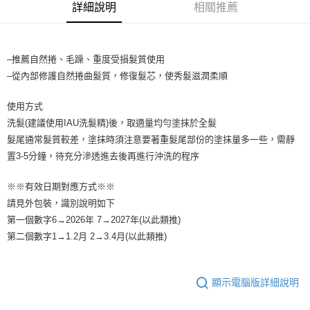
法說明評估內容。
詳細說明
相關推薦
付款後全家取貨
【繳款方式說明】
1.分期款項不併入電信帳單，「大哥付你分期」於每月結算日後寄送繳費提
每筆NT$65，滿NT$1,699(含以上)免運費
醒簡訊。
2.透過簡訊連結打開帳單後，可選擇「超商條碼／台灣大直營門市／銀行轉
7-11取貨付款
–推薦自然捲、毛躁、重度受損髮質使用
帳／街口支付／iPASS MONEY」等通路繳費。
–從內部修護自然捲曲髮質，修復髮芯，使秀髮滋潤柔順
每筆NT$65，滿NT$1,699(含以上)免運費
【注意事項】
付款後7-11取貨
1.本服務係由「台灣大哥大股份有限公司」（以下簡稱本公司）所提供，讓
使用方式
用戶於交易時，得透過本服務購買商品或服務，並由商店將買賣／分期付款
每筆NT$65，滿NT$1,699(含以上)免運費
洗髮(建議使用IAU洗髮精)後，取適量均勻塗抹於全髮
買賣價金債權讓與本公司後，依約使用本公司帳單繳交帳款。
髮尾通常髮質較差，塗抹時須注意要著重髮尾部份的塗抹量多一些，需靜
2.基於同意付款使用「大哥付你分期」之契約關係目的，商店將以您的個人
宅配
資料（包含姓名、電話或地址）提供予台灣大哥大進項蒐集、處理及利用，
置3-5分鐘，待充分滲透進去後再進行沖洗的程序
由本公司與您本人進行分期帳單所需資料之確認、核對及更正。
每筆NT$80，滿NT$1,699(含以上)免運費
3.完整用戶服務條款，請詳閱以下連結：
https://oppay.tw/userRule
※※有效日期對應方式※※
宅配-離島
請見外包裝，識別說明如下
每筆NT$100
第一個數字6→2026年 7→2027年(以此類推)
第二個數字1→1.2月 2→3.4月(以此類推)
顯示電腦版詳細說明