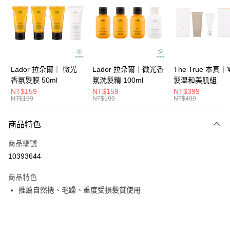
3 期 0 利率 每期
NT$333
21家銀行
6 期 0 利率 每期
NT$166
21家銀行
合作金庫商業銀行
第一商業銀行
華南商業銀行
彰化商業銀行
合作金庫商業銀行
第一商業銀行
超商取貨付款
上海商業儲蓄銀行
台北富邦商業銀行
華南商業銀行
彰化商業銀行
國泰世華商業銀行
兆豐國際商業銀行
LINE Pay
上海商業儲蓄銀行
台北富邦商業銀行
臺灣中小企業銀行
台中商業銀行
國泰世華商業銀行
兆豐國際商業銀行
Lador 拉朵爾｜ 微光
Lador 拉朵爾｜微光香
The True 本真
匯豐（台灣）商業銀行
華泰商業銀行
Apple Pay
臺灣中小企業銀行
台中商業銀行
香氛髮膜 50ml
氛洗髮精 100ml
髮溫和美肌組
聯邦商業銀行
遠東國際商業銀行
匯豐（台灣）商業銀行
華泰商業銀行
NT$159
NT$159
NT$399
街口支付
元大商業銀行
永豐商業銀行
NT$199
NT$199
NT$499
聯邦商業銀行
遠東國際商業銀行
玉山商業銀行
星展（台灣）商業銀行
元大商業銀行
永豐商業銀行
悠遊付
台新國際商業銀行
中國信託商業銀行
玉山商業銀行
星展（台灣）商業銀行
商品特色
台灣樂天信用卡公司
台新國際商業銀行
中國信託商業銀行
大哥付你分期
商品編號
台灣樂天信用卡公司
相關說明
10393644
【大哥付你分期使用說明】
ATM付款
1.本服務由台灣大哥大提供，台灣大哥大用戶可立即使用無須另外申請。
商品特色
2.付款方式選擇「大哥付你分期」，訂單成立後會自動跳轉到大哥付的交易
流程，驗證手機門號後，選擇欲分期的期數、繳款截止日，確認付款後即完
推薦自然捲、毛躁、重度受損髮質使用
運送方式
成交易。
3.實際核准額度、可分期數及費用金額請依後續交易確認頁面所載為準。
全家取貨付款
4.訂單成立30分鐘內，如未前往確認交易或遇審核未通過，訂單將自動取
每筆NT$65，滿NT$1,699(含以上)免運費
消。如遇「轉專審核」未通過狀況，表示未達大哥付你分期系統評分，恕無