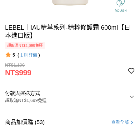
LEBEL｜IAU精萃系列-精粹修護霜 600ml【日
本進口版】
超取滿NT$1,699免運
5
(
1
則評價
)
NT$1,199
NT$999
付款與運送方式
超取滿NT$1,699免運
付款方式
信用卡一次付款
商品加價購 (53)
查看全部
信用卡分期付款