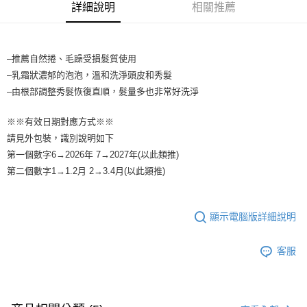
法說明評估內容。
詳細說明
相關推薦
付款後全家取貨
【繳款方式說明】
1.分期款項不併入電信帳單，「大哥付你分期」於每月結算日後寄送繳費提
每筆NT$65，滿NT$1,699(含以上)免運費
醒簡訊。
2.透過簡訊連結打開帳單後，可選擇「超商條碼／台灣大直營門市／銀行轉
7-11取貨付款
–推薦自然捲、毛躁受損髮質使用
帳／街口支付／iPASS MONEY」等通路繳費。
–乳霜狀濃郁的泡泡，溫和洗淨頭皮和秀髮
每筆NT$65，滿NT$1,699(含以上)免運費
【注意事項】
–由根部調整秀髮恢復直順，髮量多也非常好洗淨
付款後7-11取貨
1.本服務係由「台灣大哥大股份有限公司」（以下簡稱本公司）所提供，讓
用戶於交易時，得透過本服務購買商品或服務，並由商店將買賣／分期付款
每筆NT$65，滿NT$1,699(含以上)免運費
※※有效日期對應方式※※
買賣價金債權讓與本公司後，依約使用本公司帳單繳交帳款。
請見外包裝，識別說明如下
2.基於同意付款使用「大哥付你分期」之契約關係目的，商店將以您的個人
宅配
資料（包含姓名、電話或地址）提供予台灣大哥大進項蒐集、處理及利用，
第一個數字6→2026年 7→2027年(以此類推)
由本公司與您本人進行分期帳單所需資料之確認、核對及更正。
每筆NT$80，滿NT$1,699(含以上)免運費
第二個數字1→1.2月 2→3.4月(以此類推)
3.完整用戶服務條款，請詳閱以下連結：
https://oppay.tw/userRule
宅配-離島
每筆NT$100
顯示電腦版詳細說明
客服