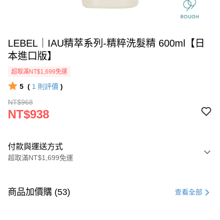
LEBEL｜IAU精萃系列-精粹洗髮精 600ml【日
本進口版】
超取滿NT$1,699免運
5
(
1
則評價
)
NT$968
NT$938
付款與運送方式
超取滿NT$1,699免運
付款方式
信用卡一次付款
商品加價購 (53)
查看全部
信用卡分期付款