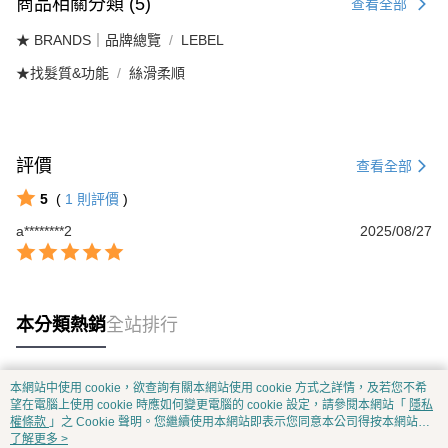
商品相關分類 (5)
查看全部
★ BRANDS｜品牌總覽
LEBEL
★找髮質&功能
絲滑柔順
評價
查看全部
5
(
1
則評價
)
a********2
2025/08/27
本分類熱銷
全站排行
本網站中使用 cookie，欲查詢有關本網站使用 cookie 方式之詳情，及若您不希
熱門標籤
望在電腦上使用 cookie 時應如何變更電腦的 cookie 設定，請參閱本網站「
隱私
權條款
」之 Cookie 聲明。您繼續使用本網站即表示您同意本公司得按本網站使
用條款之 Cookie 聲明使用 cookie。
了解更多 >