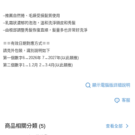
1.分期款項不併入電信帳單，「大哥付你分期」於每月結算日後寄送繳費提
每筆NT$65，滿NT$1,699(含以上)免運費
醒簡訊。
2.透過簡訊連結打開帳單後，可選擇「超商條碼／台灣大直營門市／銀行轉
7-11取貨付款
–推薦自然捲、毛躁受損髮質使用
帳／街口支付／iPASS MONEY」等通路繳費。
–乳霜狀濃郁的泡泡，溫和洗淨頭皮和秀髮
每筆NT$65，滿NT$1,699(含以上)免運費
【注意事項】
–由根部調整秀髮恢復直順，髮量多也非常好洗淨
付款後7-11取貨
1.本服務係由「台灣大哥大股份有限公司」（以下簡稱本公司）所提供，讓
用戶於交易時，得透過本服務購買商品或服務，並由商店將買賣／分期付款
每筆NT$65，滿NT$1,699(含以上)免運費
※※有效日期對應方式※※
買賣價金債權讓與本公司後，依約使用本公司帳單繳交帳款。
請見外包裝，識別說明如下
2.基於同意付款使用「大哥付你分期」之契約關係目的，商店將以您的個人
宅配
資料（包含姓名、電話或地址）提供予台灣大哥大進項蒐集、處理及利用，
第一個數字6→2026年 7→2027年(以此類推)
由本公司與您本人進行分期帳單所需資料之確認、核對及更正。
每筆NT$80，滿NT$1,699(含以上)免運費
第二個數字1→1.2月 2→3.4月(以此類推)
3.完整用戶服務條款，請詳閱以下連結：
https://oppay.tw/userRule
宅配-離島
每筆NT$100
顯示電腦版詳細說明
客服
商品相關分類 (5)
查看全部