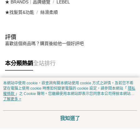
★ BRANDS｜品牌總覽
LEBEL
★找髮質&功能
絲滑柔順
評價
喜歡這個商品嗎？購買後給他一個好評吧
本分類熱銷
全站排行
本網站中使用 cookie，欲查詢有關本網站使用 cookie 方式之詳情，及若您不希
熱門標籤
望在電腦上使用 cookie 時應如何變更電腦的 cookie 設定，請參閱本網站「
隱私
權條款
」之 Cookie 聲明。您繼續使用本網站即表示您同意本公司得按本網站使
用條款之 Cookie 聲明使用 cookie。
了解更多 >
我知道了