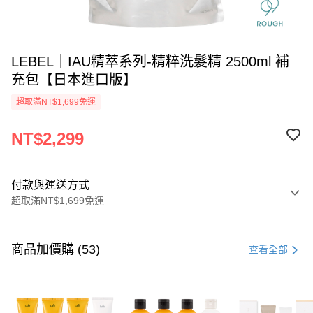
LEBEL｜IAU精萃系列-精粹洗髮精 2500ml 補
充包【日本進口版】
超取滿NT$1,699免運
NT$2,299
付款與運送方式
超取滿NT$1,699免運
付款方式
信用卡一次付款
商品加價購 (53)
查看全部
信用卡分期付款
3 期 0 利率 每期
NT$766
21家銀行