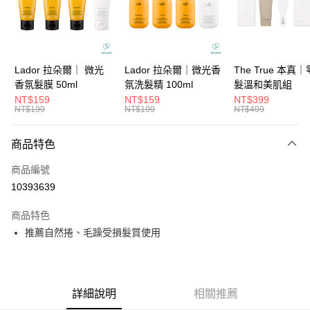
6 期 0 利率 每期
NT$383
21家銀行
合作金庫商業銀行
第一商業銀行
華南商業銀行
彰化商業銀行
合作金庫商業銀行
第一商業銀行
超商取貨付款
上海商業儲蓄銀行
台北富邦商業銀行
華南商業銀行
彰化商業銀行
國泰世華商業銀行
兆豐國際商業銀行
LINE Pay
上海商業儲蓄銀行
台北富邦商業銀行
臺灣中小企業銀行
台中商業銀行
國泰世華商業銀行
兆豐國際商業銀行
Lador 拉朵爾｜ 微光
Lador 拉朵爾｜微光香
The True 本真
匯豐（台灣）商業銀行
華泰商業銀行
Apple Pay
臺灣中小企業銀行
台中商業銀行
香氛髮膜 50ml
氛洗髮精 100ml
髮溫和美肌組
聯邦商業銀行
遠東國際商業銀行
匯豐（台灣）商業銀行
華泰商業銀行
NT$159
NT$159
NT$399
街口支付
元大商業銀行
永豐商業銀行
NT$199
NT$199
NT$499
聯邦商業銀行
遠東國際商業銀行
玉山商業銀行
星展（台灣）商業銀行
元大商業銀行
永豐商業銀行
悠遊付
台新國際商業銀行
中國信託商業銀行
玉山商業銀行
星展（台灣）商業銀行
商品特色
台灣樂天信用卡公司
台新國際商業銀行
中國信託商業銀行
大哥付你分期
商品編號
台灣樂天信用卡公司
相關說明
10393639
【大哥付你分期使用說明】
ATM付款
1.本服務由台灣大哥大提供，台灣大哥大用戶可立即使用無須另外申請。
商品特色
2.付款方式選擇「大哥付你分期」，訂單成立後會自動跳轉到大哥付的交易
流程，驗證手機門號後，選擇欲分期的期數、繳款截止日，確認付款後即完
推薦自然捲、毛躁受損髮質使用
運送方式
成交易。
3.實際核准額度、可分期數及費用金額請依後續交易確認頁面所載為準。
全家取貨付款
4.訂單成立30分鐘內，如未前往確認交易或遇審核未通過，訂單將自動取
每筆NT$65，滿NT$1,699(含以上)免運費
消。如遇「轉專審核」未通過狀況，表示未達大哥付你分期系統評分，恕無
法說明評估內容。
詳細說明
相關推薦
付款後全家取貨
【繳款方式說明】