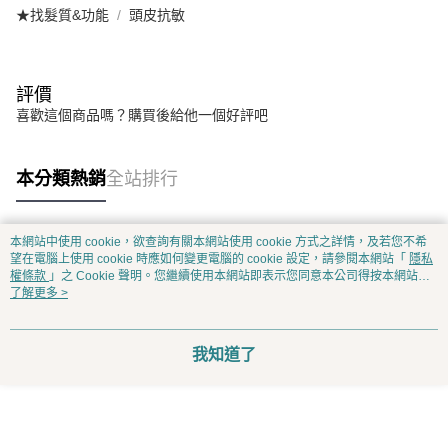
★找髮質&功能
頭皮抗敏
評價
喜歡這個商品嗎？購買後給他一個好評吧
本分類熱銷
全站排行
本網站中使用 cookie，欲查詢有關本網站使用 cookie 方式之詳情，及若您不希
熱門標籤
望在電腦上使用 cookie 時應如何變更電腦的 cookie 設定，請參閱本網站「
隱私
權條款
」之 Cookie 聲明。您繼續使用本網站即表示您同意本公司得按本網站使
用條款之 Cookie 聲明使用 cookie。
了解更多 >
我知道了