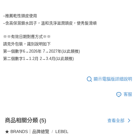
1.分期款項不併入電信帳單，「大哥付你分期」於每月結算日後寄送繳費提
每筆NT$65，滿NT$1,699(含以上)免運費
醒簡訊。
2.透過簡訊連結打開帳單後，可選擇「超商條碼／台灣大直營門市／銀行轉
7-11取貨付款
–推薦乾性頭皮使用
帳／街口支付／iPASS MONEY」等通路繳費。
–含高保濕鎖水因子，溫和洗淨滋潤頭皮，使秀髮滑順
每筆NT$65，滿NT$1,699(含以上)免運費
【注意事項】
付款後7-11取貨
1.本服務係由「台灣大哥大股份有限公司」（以下簡稱本公司）所提供，讓
※※有效日期對應方式※※
用戶於交易時，得透過本服務購買商品或服務，並由商店將買賣／分期付款
每筆NT$65，滿NT$1,699(含以上)免運費
請見外包裝，識別說明如下
買賣價金債權讓與本公司後，依約使用本公司帳單繳交帳款。
第一個數字6→2026年 7→2027年(以此類推)
2.基於同意付款使用「大哥付你分期」之契約關係目的，商店將以您的個人
宅配
資料（包含姓名、電話或地址）提供予台灣大哥大進項蒐集、處理及利用，
第二個數字1→1.2月 2→3.4月(以此類推)
由本公司與您本人進行分期帳單所需資料之確認、核對及更正。
每筆NT$80，滿NT$1,699(含以上)免運費
3.完整用戶服務條款，請詳閱以下連結：
https://oppay.tw/userRule
宅配-離島
顯示電腦版詳細說明
每筆NT$100
客服
商品相關分類 (5)
查看全部
★ BRANDS｜品牌總覽
LEBEL