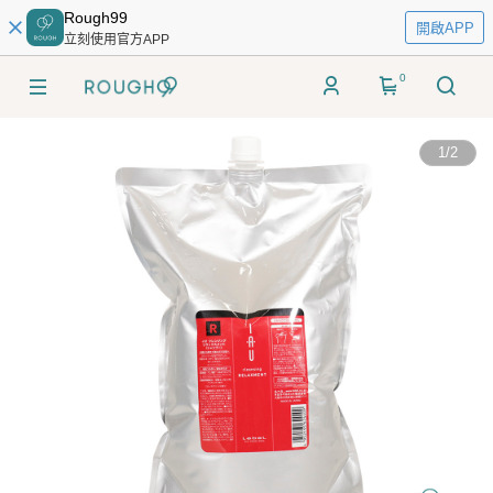
Rough99
開啟APP
立刻使用官方APP
0
1
/
2