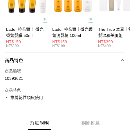
6 期 0 利率 每期
NT$366
21家銀行
合作金庫商業銀行
第一商業銀行
華南商業銀行
彰化商業銀行
合作金庫商業銀行
第一商業銀行
超商取貨付款
上海商業儲蓄銀行
台北富邦商業銀行
華南商業銀行
彰化商業銀行
國泰世華商業銀行
兆豐國際商業銀行
LINE Pay
上海商業儲蓄銀行
台北富邦商業銀行
臺灣中小企業銀行
台中商業銀行
國泰世華商業銀行
兆豐國際商業銀行
Lador 拉朵爾｜ 微光
Lador 拉朵爾｜微光香
The True 本真
匯豐（台灣）商業銀行
華泰商業銀行
Apple Pay
臺灣中小企業銀行
台中商業銀行
香氛髮膜 50ml
氛洗髮精 100ml
髮溫和美肌組
聯邦商業銀行
遠東國際商業銀行
匯豐（台灣）商業銀行
華泰商業銀行
NT$159
NT$159
NT$399
街口支付
元大商業銀行
永豐商業銀行
NT$199
NT$199
NT$499
聯邦商業銀行
遠東國際商業銀行
玉山商業銀行
星展（台灣）商業銀行
元大商業銀行
永豐商業銀行
悠遊付
台新國際商業銀行
中國信託商業銀行
玉山商業銀行
星展（台灣）商業銀行
商品特色
台灣樂天信用卡公司
台新國際商業銀行
中國信託商業銀行
大哥付你分期
商品編號
台灣樂天信用卡公司
相關說明
10393621
【大哥付你分期使用說明】
ATM付款
1.本服務由台灣大哥大提供，台灣大哥大用戶可立即使用無須另外申請。
商品特色
2.付款方式選擇「大哥付你分期」，訂單成立後會自動跳轉到大哥付的交易
流程，驗證手機門號後，選擇欲分期的期數、繳款截止日，確認付款後即完
推薦乾性頭皮使用
運送方式
成交易。
3.實際核准額度、可分期數及費用金額請依後續交易確認頁面所載為準。
全家取貨付款
4.訂單成立30分鐘內，如未前往確認交易或遇審核未通過，訂單將自動取
每筆NT$65，滿NT$1,699(含以上)免運費
消。如遇「轉專審核」未通過狀況，表示未達大哥付你分期系統評分，恕無
法說明評估內容。
詳細說明
相關推薦
付款後全家取貨
【繳款方式說明】