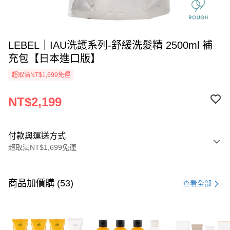
LEBEL｜IAU洗護系列-舒緩洗髮精 2500ml 補
充包【日本進口版】
超取滿NT$1,699免運
NT$2,199
付款與運送方式
超取滿NT$1,699免運
付款方式
信用卡一次付款
商品加價購 (53)
查看全部
信用卡分期付款
3 期 0 利率 每期
NT$733
21家銀行