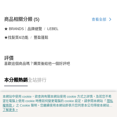
商品相關分類 (5)
查看全部
★ BRANDS｜品牌總覽
LEBEL
★找髮質&功能
豐盈蓬鬆
評價
喜歡這個商品嗎？購買後給他一個好評吧
本分類熱銷
全站排行
本網站中使用 cookie，欲查詢有關本網站使用 cookie 方式之詳情，及若您不希
熱門標籤
望在電腦上使用 cookie 時應如何變更電腦的 cookie 設定，請參閱本網站「
隱私
權條款
」之 Cookie 聲明。您繼續使用本網站即表示您同意本公司得按本網站使
用條款之 Cookie 聲明使用 cookie。
了解更多 >