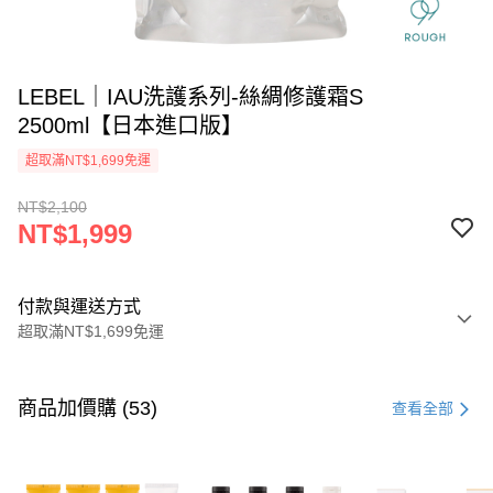
LEBEL｜IAU洗護系列-絲綢修護霜S
2500ml【日本進口版】
超取滿NT$1,699免運
NT$2,100
NT$1,999
付款與運送方式
超取滿NT$1,699免運
付款方式
信用卡一次付款
商品加價購 (53)
查看全部
信用卡分期付款
3 期 0 利率 每期
NT$666
21家銀行