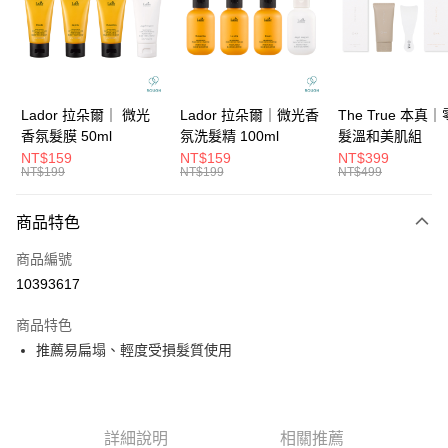
6 期 0 利率 每期
NT$333
21家銀行
合作金庫商業銀行
第一商業銀行
華南商業銀行
彰化商業銀行
合作金庫商業銀行
第一商業銀行
超商取貨付款
上海商業儲蓄銀行
台北富邦商業銀行
華南商業銀行
彰化商業銀行
國泰世華商業銀行
兆豐國際商業銀行
LINE Pay
上海商業儲蓄銀行
台北富邦商業銀行
臺灣中小企業銀行
台中商業銀行
國泰世華商業銀行
兆豐國際商業銀行
Lador 拉朵爾｜ 微光
Lador 拉朵爾｜微光香
The True 本真
匯豐（台灣）商業銀行
華泰商業銀行
Apple Pay
臺灣中小企業銀行
台中商業銀行
香氛髮膜 50ml
氛洗髮精 100ml
髮溫和美肌組
聯邦商業銀行
遠東國際商業銀行
匯豐（台灣）商業銀行
華泰商業銀行
NT$159
NT$159
NT$399
街口支付
元大商業銀行
永豐商業銀行
NT$199
NT$199
NT$499
聯邦商業銀行
遠東國際商業銀行
玉山商業銀行
星展（台灣）商業銀行
元大商業銀行
永豐商業銀行
悠遊付
台新國際商業銀行
中國信託商業銀行
玉山商業銀行
星展（台灣）商業銀行
商品特色
台灣樂天信用卡公司
台新國際商業銀行
中國信託商業銀行
大哥付你分期
商品編號
台灣樂天信用卡公司
相關說明
10393617
【大哥付你分期使用說明】
ATM付款
1.本服務由台灣大哥大提供，台灣大哥大用戶可立即使用無須另外申請。
商品特色
2.付款方式選擇「大哥付你分期」，訂單成立後會自動跳轉到大哥付的交易
流程，驗證手機門號後，選擇欲分期的期數、繳款截止日，確認付款後即完
推薦易扁塌、輕度受損髮質使用
運送方式
成交易。
3.實際核准額度、可分期數及費用金額請依後續交易確認頁面所載為準。
全家取貨付款
4.訂單成立30分鐘內，如未前往確認交易或遇審核未通過，訂單將自動取
每筆NT$65，滿NT$1,699(含以上)免運費
消。如遇「轉專審核」未通過狀況，表示未達大哥付你分期系統評分，恕無
法說明評估內容。
詳細說明
相關推薦