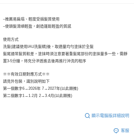
付款後全家取貨
【繳款方式說明】
1.分期款項不併入電信帳單，「大哥付你分期」於每月結算日後寄送繳費提
每筆NT$65，滿NT$1,699(含以上)免運費
醒簡訊。
2.透過簡訊連結打開帳單後，可選擇「超商條碼／台灣大直營門市／銀行轉
–推薦易扁塌、輕度受損髮質使用
7-11取貨付款
帳／街口支付／iPASS MONEY」等通路繳費。
–使頭髮滑順輕盈，創造蓬鬆輕盈的質感
每筆NT$65，滿NT$1,699(含以上)免運費
【注意事項】
付款後7-11取貨
1.本服務係由「台灣大哥大股份有限公司」（以下簡稱本公司）所提供，讓
使用方式
用戶於交易時，得透過本服務購買商品或服務，並由商店將買賣／分期付款
洗髮(建議使用IAU洗髮精)後，取適量均勻塗抹於全髮
每筆NT$65，滿NT$1,699(含以上)免運費
買賣價金債權讓與本公司後，依約使用本公司帳單繳交帳款。
髮尾通常髮質較差，塗抹時須注意要著重髮尾部份的塗抹量多一些，需靜
2.基於同意付款使用「大哥付你分期」之契約關係目的，商店將以您的個人
宅配
資料（包含姓名、電話或地址）提供予台灣大哥大進項蒐集、處理及利用，
置3-5分鐘，待充分滲透進去後再進行沖洗的程序
由本公司與您本人進行分期帳單所需資料之確認、核對及更正。
每筆NT$80，滿NT$1,699(含以上)免運費
3.完整用戶服務條款，請詳閱以下連結：
https://oppay.tw/userRule
※※有效日期對應方式※※
宅配-離島
請見外包裝，識別說明如下
每筆NT$100
第一個數字6→2026年 7→2027年(以此類推)
第二個數字1→1.2月 2→3.4月(以此類推)
顯示電腦版詳細說明
客服