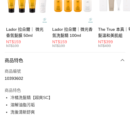
6 期 0 利率 每期
NT$216
21家銀行
合作金庫商業銀行
第一商業銀行
華南商業銀行
彰化商業銀行
合作金庫商業銀行
第一商業銀行
超商取貨付款
上海商業儲蓄銀行
台北富邦商業銀行
華南商業銀行
彰化商業銀行
國泰世華商業銀行
兆豐國際商業銀行
LINE Pay
上海商業儲蓄銀行
台北富邦商業銀行
臺灣中小企業銀行
台中商業銀行
國泰世華商業銀行
兆豐國際商業銀行
Lador 拉朵爾｜ 微光
Lador 拉朵爾｜微光香
The True 本真
匯豐（台灣）商業銀行
華泰商業銀行
Apple Pay
臺灣中小企業銀行
台中商業銀行
香氛髮膜 50ml
氛洗髮精 100ml
髮溫和美肌組
聯邦商業銀行
遠東國際商業銀行
匯豐（台灣）商業銀行
華泰商業銀行
NT$159
NT$159
NT$399
街口支付
元大商業銀行
永豐商業銀行
NT$199
NT$199
NT$499
聯邦商業銀行
遠東國際商業銀行
玉山商業銀行
星展（台灣）商業銀行
元大商業銀行
永豐商業銀行
悠遊付
台新國際商業銀行
中國信託商業銀行
玉山商業銀行
星展（台灣）商業銀行
商品特色
台灣樂天信用卡公司
台新國際商業銀行
中國信託商業銀行
大哥付你分期
商品編號
台灣樂天信用卡公司
相關說明
10393602
【大哥付你分期使用說明】
ATM付款
1.本服務由台灣大哥大提供，台灣大哥大用戶可立即使用無須另外申請。
商品特色
2.付款方式選擇「大哥付你分期」，訂單成立後會自動跳轉到大哥付的交易
流程，驗證手機門號後，選擇欲分期的期數、繳款截止日，確認付款後即完
冷橘洗髮精【超爽SC】
運送方式
成交易。
溶解油脂污垢
3.實際核准額度、可分期數及費用金額請依後續交易確認頁面所載為準。
全家取貨付款
4.訂單成立30分鐘內，如未前往確認交易或遇審核未通過，訂單將自動取
洗後清新舒爽
每筆NT$65，滿NT$1,699(含以上)免運費
消。如遇「轉專審核」未通過狀況，表示未達大哥付你分期系統評分，恕無
法說明評估內容。
付款後全家取貨
【繳款方式說明】