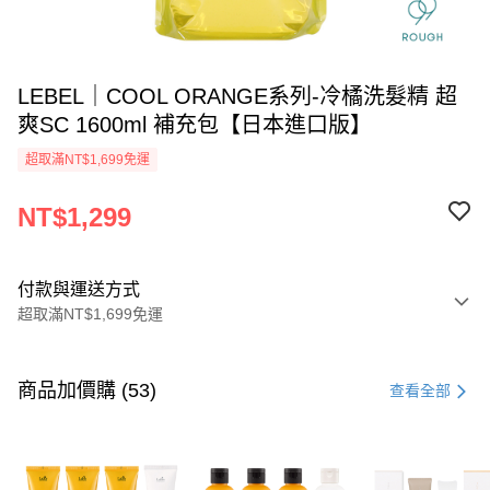
LEBEL｜COOL ORANGE系列-冷橘洗髮精 超
爽SC 1600ml 補充包【日本進口版】
超取滿NT$1,699免運
NT$1,299
付款與運送方式
超取滿NT$1,699免運
付款方式
信用卡一次付款
商品加價購 (53)
查看全部
信用卡分期付款
3 期 0 利率 每期
NT$433
21家銀行