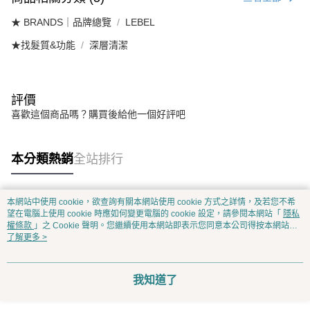
★ BRANDS｜品牌總覽
LEBEL
★找髮質&功能
深層清潔
評價
喜歡這個商品嗎？購買後給他一個好評吧
本分類熱銷
全站排行
本網站中使用 cookie，欲查詢有關本網站使用 cookie 方式之詳情，及若您不希
熱門標籤
望在電腦上使用 cookie 時應如何變更電腦的 cookie 設定，請參閱本網站「
隱私
權條款
」之 Cookie 聲明。您繼續使用本網站即表示您同意本公司得按本網站使
用條款之 Cookie 聲明使用 cookie。
了解更多 >
我知道了