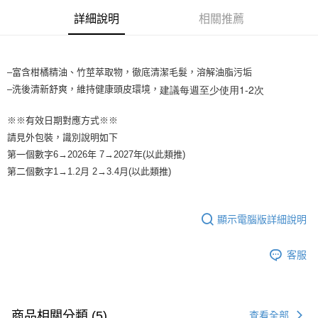
1.分期款項不併入電信帳單，「大哥付你分期」於每月結算日後寄送繳費提
每筆NT$65，滿NT$1,699(含以上)免運費
醒簡訊。
詳細說明
相關推薦
2.透過簡訊連結打開帳單後，可選擇「超商條碼／台灣大直營門市／銀行轉
7-11取貨付款
帳／街口支付／iPASS MONEY」等通路繳費。
每筆NT$65，滿NT$1,699(含以上)免運費
【注意事項】
–富含柑橘精油、竹莖萃取物，徹底清潔毛髮，溶解油脂污垢
付款後7-11取貨
1.本服務係由「台灣大哥大股份有限公司」（以下簡稱本公司）所提供，讓
建議每週至少使用1-2次
–洗後清新舒爽，維持健康頭皮環境，
用戶於交易時，得透過本服務購買商品或服務，並由商店將買賣／分期付款
每筆NT$65，滿NT$1,699(含以上)免運費
買賣價金債權讓與本公司後，依約使用本公司帳單繳交帳款。
2.基於同意付款使用「大哥付你分期」之契約關係目的，商店將以您的個人
※※有效日期對應方式※※
宅配
資料（包含姓名、電話或地址）提供予台灣大哥大進項蒐集、處理及利用，
請見外包裝，識別說明如下
由本公司與您本人進行分期帳單所需資料之確認、核對及更正。
每筆NT$80，滿NT$1,699(含以上)免運費
第一個數字6→2026年 7→2027年(以此類推)
3.完整用戶服務條款，請詳閱以下連結：
https://oppay.tw/userRule
第二個數字1→1.2月 2→3.4月(以此類推)
宅配-離島
每筆NT$100
顯示電腦版詳細說明
客服
商品相關分類 (5)
查看全部