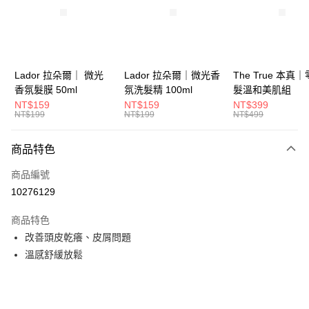
6 期 0 利率 每期
NT$66
21家銀行
合作金庫商業銀行
第一商業銀行
華南商業銀行
彰化商業銀行
合作金庫商業銀行
第一商業銀行
超商取貨付款
上海商業儲蓄銀行
台北富邦商業銀行
華南商業銀行
彰化商業銀行
國泰世華商業銀行
兆豐國際商業銀行
LINE Pay
上海商業儲蓄銀行
台北富邦商業銀行
臺灣中小企業銀行
台中商業銀行
國泰世華商業銀行
兆豐國際商業銀行
Lador 拉朵爾｜ 微光
Lador 拉朵爾｜微光香
The True 本真
匯豐（台灣）商業銀行
華泰商業銀行
Apple Pay
臺灣中小企業銀行
台中商業銀行
香氛髮膜 50ml
氛洗髮精 100ml
髮溫和美肌組
聯邦商業銀行
遠東國際商業銀行
匯豐（台灣）商業銀行
華泰商業銀行
NT$159
NT$159
NT$399
街口支付
元大商業銀行
永豐商業銀行
NT$199
NT$199
NT$499
聯邦商業銀行
遠東國際商業銀行
玉山商業銀行
星展（台灣）商業銀行
元大商業銀行
永豐商業銀行
悠遊付
台新國際商業銀行
中國信託商業銀行
玉山商業銀行
星展（台灣）商業銀行
商品特色
台灣樂天信用卡公司
台新國際商業銀行
中國信託商業銀行
大哥付你分期
商品編號
台灣樂天信用卡公司
相關說明
10276129
【大哥付你分期使用說明】
ATM付款
1.本服務由台灣大哥大提供，台灣大哥大用戶可立即使用無須另外申請。
商品特色
2.付款方式選擇「大哥付你分期」，訂單成立後會自動跳轉到大哥付的交易
流程，驗證手機門號後，選擇欲分期的期數、繳款截止日，確認付款後即完
改善頭皮乾癢、皮屑問題
運送方式
成交易。
溫感舒緩放鬆
3.實際核准額度、可分期數及費用金額請依後續交易確認頁面所載為準。
全家取貨付款
4.訂單成立30分鐘內，如未前往確認交易或遇審核未通過，訂單將自動取
每筆NT$65，滿NT$1,699(含以上)免運費
消。如遇「轉專審核」未通過狀況，表示未達大哥付你分期系統評分，恕無
法說明評估內容。
付款後全家取貨
【繳款方式說明】