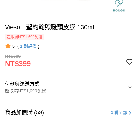
Vieso｜聖約翰煦暖頭皮膜 130ml
超取滿NT$1,699免運
5
(
1
則評價
)
NT$880
NT$399
付款與運送方式
超取滿NT$1,699免運
付款方式
信用卡一次付款
商品加價購 (53)
查看全部
信用卡分期付款
3 期 0 利率 每期
NT$133
21家銀行