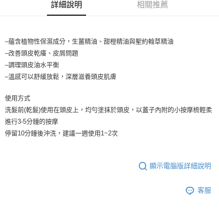
詳細說明
相關推薦
1.分期款項不併入電信帳單，「大哥付你分期」於每月結算日後寄送繳費提
每筆NT$65，滿NT$1,699(含以上)免運費
醒簡訊。
2.透過簡訊連結打開帳單後，可選擇「超商條碼／台灣大直營門市／銀行轉
7-11取貨付款
帳／街口支付／iPASS MONEY」等通路繳費。
–蘊含植物性保濕成分，生薑精油、甜橙精油與聖約翰草精油
每筆NT$65，滿NT$1,699(含以上)免運費
【注意事項】
–改善頭皮乾癢、皮屑問題
付款後7-11取貨
1.本服務係由「台灣大哥大股份有限公司」（以下簡稱本公司）所提供，讓
–調理頭皮油水平衡
用戶於交易時，得透過本服務購買商品或服務，並由商店將買賣／分期付款
每筆NT$65，滿NT$1,699(含以上)免運費
–溫感可以舒緩放鬆，深層滋養頭皮肌膚
買賣價金債權讓與本公司後，依約使用本公司帳單繳交帳款。
2.基於同意付款使用「大哥付你分期」之契約關係目的，商店將以您的個人
宅配
資料（包含姓名、電話或地址）提供予台灣大哥大進項蒐集、處理及利用，
使用方式
由本公司與您本人進行分期帳單所需資料之確認、核對及更正。
每筆NT$80，滿NT$1,699(含以上)免運費
洗髮前(乾髮)使用在頭皮上，均勻塗抹於頭皮，以蓋子內附的小按摩梳輕柔
3.完整用戶服務條款，請詳閱以下連結：
https://oppay.tw/userRule
進行3-5分鐘的按摩
宅配-離島
停留10分鐘後沖洗，建議一週使用1~2次
每筆NT$100
顯示電腦版詳細說明
客服