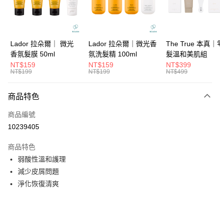
華南商業銀行
彰化商業銀行
合作金庫商業銀行
第一商業銀行
超商取貨付款
上海商業儲蓄銀行
台北富邦商業銀行
華南商業銀行
彰化商業銀行
國泰世華商業銀行
兆豐國際商業銀行
LINE Pay
上海商業儲蓄銀行
台北富邦商業銀行
臺灣中小企業銀行
台中商業銀行
國泰世華商業銀行
兆豐國際商業銀行
Lador 拉朵爾｜ 微光
Lador 拉朵爾｜微光香
The True 本真
匯豐（台灣）商業銀行
華泰商業銀行
Apple Pay
臺灣中小企業銀行
台中商業銀行
香氛髮膜 50ml
氛洗髮精 100ml
髮溫和美肌組
聯邦商業銀行
遠東國際商業銀行
匯豐（台灣）商業銀行
華泰商業銀行
NT$159
NT$159
NT$399
街口支付
元大商業銀行
永豐商業銀行
NT$199
NT$199
NT$499
聯邦商業銀行
遠東國際商業銀行
玉山商業銀行
星展（台灣）商業銀行
元大商業銀行
永豐商業銀行
悠遊付
台新國際商業銀行
中國信託商業銀行
玉山商業銀行
星展（台灣）商業銀行
商品特色
台灣樂天信用卡公司
台新國際商業銀行
中國信託商業銀行
大哥付你分期
商品編號
台灣樂天信用卡公司
相關說明
10239405
【大哥付你分期使用說明】
ATM付款
1.本服務由台灣大哥大提供，台灣大哥大用戶可立即使用無須另外申請。
商品特色
2.付款方式選擇「大哥付你分期」，訂單成立後會自動跳轉到大哥付的交易
流程，驗證手機門號後，選擇欲分期的期數、繳款截止日，確認付款後即完
弱酸性溫和護理
運送方式
成交易。
減少皮屑問題
3.實際核准額度、可分期數及費用金額請依後續交易確認頁面所載為準。
全家取貨付款
4.訂單成立30分鐘內，如未前往確認交易或遇審核未通過，訂單將自動取
淨化恢復清爽
每筆NT$65，滿NT$1,699(含以上)免運費
消。如遇「轉專審核」未通過狀況，表示未達大哥付你分期系統評分，恕無
法說明評估內容。
付款後全家取貨
【繳款方式說明】
1.分期款項不併入電信帳單，「大哥付你分期」於每月結算日後寄送繳費提