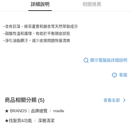
每筆NT$65，滿NT$1,699(含以上)免運費
醒簡訊。
詳細說明
相關推薦
2.透過簡訊連結打開帳單後，可選擇「超商條碼／台灣大直營門市／銀行轉
7-11取貨付款
帳／街口支付／iPASS MONEY」等通路繳費。
每筆NT$65，滿NT$1,699(含以上)免運費
【注意事項】
–含有巨藻、綠茶蘆薈和銀杏等天然萃取成分
付款後7-11取貨
1.本服務係由「台灣大哥大股份有限公司」（以下簡稱本公司）所提供，讓
–弱酸性溫和護理，有助於平衡頭皮狀態
用戶於交易時，得透過本服務購買商品或服務，並由商店將買賣／分期付款
每筆NT$65，滿NT$1,699(含以上)免運費
–淨化油脂髒汙，減少皮屑問題恢復清爽
買賣價金債權讓與本公司後，依約使用本公司帳單繳交帳款。
2.基於同意付款使用「大哥付你分期」之契約關係目的，商店將以您的個人
宅配
資料（包含姓名、電話或地址）提供予台灣大哥大進項蒐集、處理及利用，
由本公司與您本人進行分期帳單所需資料之確認、核對及更正。
每筆NT$80，滿NT$1,699(含以上)免運費
顯示電腦版詳細說明
3.完整用戶服務條款，請詳閱以下連結：
https://oppay.tw/userRule
宅配-離島
客服
每筆NT$100
商品相關分類 (5)
查看全部
★ BRANDS｜品牌總覽
mielle
★找髮質&功能
深層清潔