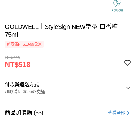
GOLDWELL｜StyleSign NEW塑型 口香糖
75ml
超取滿NT$1,699免運
NT$740
NT$518
付款與運送方式
超取滿NT$1,699免運
付款方式
信用卡一次付款
商品加價購 (53)
查看全部
信用卡分期付款
3 期 0 利率 每期
NT$172
21家銀行