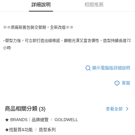
付款後全家取貨
【繳款方式說明】
詳細說明
相關推薦
1.分期款項不併入電信帳單，「大哥付你分期」於每月結算日後寄送繳費提
每筆NT$65，滿NT$1,699(含以上)免運費
醒簡訊。
2.透過簡訊連結打開帳單後，可選擇「超商條碼／台灣大直營門市／銀行轉
7-11取貨付款
帳／街口支付／iPASS MONEY」等通路繳費。
※※原廠新舊包裝交替期，全新改版※※
每筆NT$65，滿NT$1,699(含以上)免運費
【注意事項】
付款後7-11取貨
1.本服務係由「台灣大哥大股份有限公司」（以下簡稱本公司）所提供，讓
–塑型力強，可立即打造出線條感、顯眼光澤又富含彈性，造型持續長達72
用戶於交易時，得透過本服務購買商品或服務，並由商店將買賣／分期付款
每筆NT$65，滿NT$1,699(含以上)免運費
小時
買賣價金債權讓與本公司後，依約使用本公司帳單繳交帳款。
2.基於同意付款使用「大哥付你分期」之契約關係目的，商店將以您的個人
宅配
資料（包含姓名、電話或地址）提供予台灣大哥大進項蒐集、處理及利用，
由本公司與您本人進行分期帳單所需資料之確認、核對及更正。
每筆NT$80，滿NT$1,699(含以上)免運費
顯示電腦版詳細說明
3.完整用戶服務條款，請詳閱以下連結：
https://oppay.tw/userRule
宅配-離島
客服
每筆NT$100
商品相關分類 (3)
查看全部
★ BRANDS｜品牌總覽
GOLDWELL
★找髮質&功能
造型系列