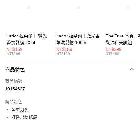
6 期 0 利率 每期
NT$86
21家銀行
合作金庫商業銀行
第一商業銀行
華南商業銀行
彰化商業銀行
合作金庫商業銀行
第一商業銀行
超商取貨付款
上海商業儲蓄銀行
台北富邦商業銀行
華南商業銀行
彰化商業銀行
國泰世華商業銀行
兆豐國際商業銀行
LINE Pay
上海商業儲蓄銀行
台北富邦商業銀行
臺灣中小企業銀行
台中商業銀行
國泰世華商業銀行
兆豐國際商業銀行
Lador 拉朵爾｜ 微光
Lador 拉朵爾｜微光香
The True 本真
匯豐（台灣）商業銀行
華泰商業銀行
Apple Pay
臺灣中小企業銀行
台中商業銀行
香氛髮膜 50ml
氛洗髮精 100ml
髮溫和美肌組
聯邦商業銀行
遠東國際商業銀行
匯豐（台灣）商業銀行
華泰商業銀行
NT$159
NT$159
NT$399
街口支付
元大商業銀行
永豐商業銀行
NT$199
NT$199
NT$499
聯邦商業銀行
遠東國際商業銀行
玉山商業銀行
星展（台灣）商業銀行
元大商業銀行
永豐商業銀行
悠遊付
台新國際商業銀行
中國信託商業銀行
玉山商業銀行
星展（台灣）商業銀行
商品特色
台灣樂天信用卡公司
台新國際商業銀行
中國信託商業銀行
大哥付你分期
商品編號
台灣樂天信用卡公司
相關說明
10154627
【大哥付你分期使用說明】
ATM付款
1.本服務由台灣大哥大提供，台灣大哥大用戶可立即使用無須另外申請。
商品特色
2.付款方式選擇「大哥付你分期」，訂單成立後會自動跳轉到大哥付的交易
流程，驗證手機門號後，選擇欲分期的期數、繳款截止日，確認付款後即完
塑型力強
運送方式
成交易。
打造出線條感
3.實際核准額度、可分期數及費用金額請依後續交易確認頁面所載為準。
全家取貨付款
4.訂單成立30分鐘內，如未前往確認交易或遇審核未通過，訂單將自動取
每筆NT$65，滿NT$1,699(含以上)免運費
消。如遇「轉專審核」未通過狀況，表示未達大哥付你分期系統評分，恕無
法說明評估內容。