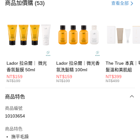
信用卡一次付款
商品加價購 (53)
查看全部
信用卡分期付款
3 期 0 利率 每期
NT$141
21家銀行
6 期 0 利率 每期
NT$70
21家銀行
合作金庫商業銀行
第一商業銀行
華南商業銀行
彰化商業銀行
合作金庫商業銀行
第一商業銀行
超商取貨付款
上海商業儲蓄銀行
台北富邦商業銀行
華南商業銀行
彰化商業銀行
國泰世華商業銀行
兆豐國際商業銀行
LINE Pay
上海商業儲蓄銀行
台北富邦商業銀行
臺灣中小企業銀行
台中商業銀行
國泰世華商業銀行
兆豐國際商業銀行
Lador 拉朵爾｜ 微光
Lador 拉朵爾｜微光香
The True 本真
匯豐（台灣）商業銀行
華泰商業銀行
Apple Pay
臺灣中小企業銀行
台中商業銀行
香氛髮膜 50ml
氛洗髮精 100ml
髮溫和美肌組
聯邦商業銀行
遠東國際商業銀行
匯豐（台灣）商業銀行
華泰商業銀行
NT$159
NT$159
NT$399
街口支付
元大商業銀行
永豐商業銀行
NT$199
NT$199
NT$499
聯邦商業銀行
遠東國際商業銀行
玉山商業銀行
星展（台灣）商業銀行
元大商業銀行
永豐商業銀行
悠遊付
台新國際商業銀行
中國信託商業銀行
玉山商業銀行
星展（台灣）商業銀行
商品特色
台灣樂天信用卡公司
台新國際商業銀行
中國信託商業銀行
大哥付你分期
商品編號
台灣樂天信用卡公司
相關說明
10103654
【大哥付你分期使用說明】
ATM付款
1.本服務由台灣大哥大提供，台灣大哥大用戶可立即使用無須另外申請。
商品特色
2.付款方式選擇「大哥付你分期」，訂單成立後會自動跳轉到大哥付的交易
流程，驗證手機門號後，選擇欲分期的期數、繳款截止日，確認付款後即完
撫平毛躁
運送方式
成交易。