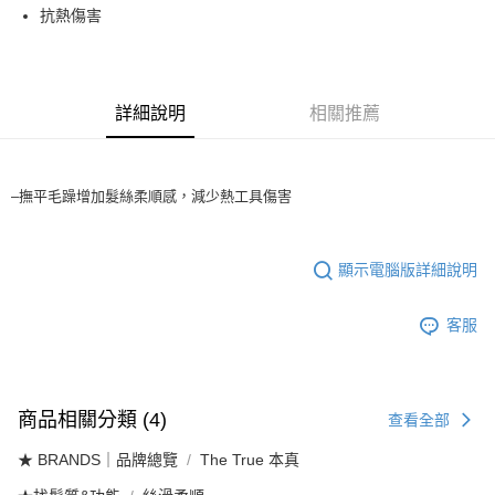
抗熱傷害
3.實際核准額度、可分期數及費用金額請依後續交易確認頁面所載為準。
全家取貨付款
4.訂單成立30分鐘內，如未前往確認交易或遇審核未通過，訂單將自動取
每筆NT$65，滿NT$1,699(含以上)免運費
消。如遇「轉專審核」未通過狀況，表示未達大哥付你分期系統評分，恕無
法說明評估內容。
付款後全家取貨
【繳款方式說明】
詳細說明
相關推薦
1.分期款項不併入電信帳單，「大哥付你分期」於每月結算日後寄送繳費提
每筆NT$65，滿NT$1,699(含以上)免運費
醒簡訊。
2.透過簡訊連結打開帳單後，可選擇「超商條碼／台灣大直營門市／銀行轉
7-11取貨付款
帳／街口支付／iPASS MONEY」等通路繳費。
–撫平毛躁增加髮絲柔順感，減少熱工具傷害
每筆NT$65，滿NT$1,699(含以上)免運費
【注意事項】
付款後7-11取貨
1.本服務係由「台灣大哥大股份有限公司」（以下簡稱本公司）所提供，讓
用戶於交易時，得透過本服務購買商品或服務，並由商店將買賣／分期付款
每筆NT$65，滿NT$1,699(含以上)免運費
顯示電腦版詳細說明
買賣價金債權讓與本公司後，依約使用本公司帳單繳交帳款。
2.基於同意付款使用「大哥付你分期」之契約關係目的，商店將以您的個人
宅配
資料（包含姓名、電話或地址）提供予台灣大哥大進項蒐集、處理及利用，
客服
由本公司與您本人進行分期帳單所需資料之確認、核對及更正。
每筆NT$80，滿NT$1,699(含以上)免運費
3.完整用戶服務條款，請詳閱以下連結：
https://oppay.tw/userRule
宅配-離島
每筆NT$100
商品相關分類 (4)
查看全部
★ BRANDS｜品牌總覽
The True 本真