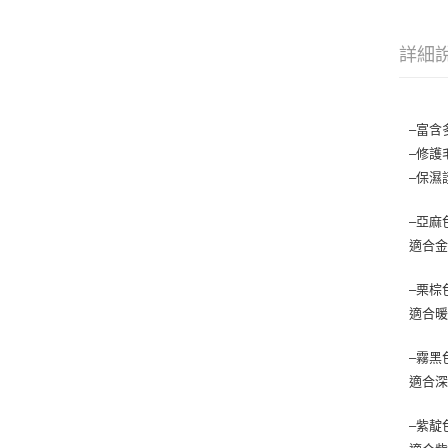
詳細
–富含
–修護
–保濕
–亞麻
適合
–栗棕
適合
–霧黑
適合
–紫靛