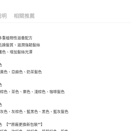
7-11取貨
【注意事
每筆NT$6
1.本服務
說明
相關推薦
用戶於交
付款後7-1
款買賣價
每筆NT$6
2.基於同
資料（包
宅配
多重植物性滋養配方
用，由本
3.完整用
毛躁髮質、滋潤強韌髮絲
每筆NT$8
護色、增加髮絲光澤
宅配-離島
每筆NT$1
色
金黃色、亞麻色、奶茶髮色
色
暖棕色、茶色、栗色、淺棕色、咖啡髮色
色
深灰色、灰棕色、藍黑色、黑色、藍灰髮色
色 【**原廠更換新包裝**】