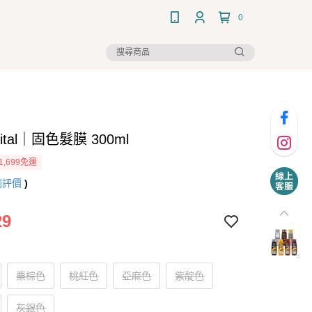
0
 Vital｜固色髮膜 300ml
1,699免運
則評價
)
29
栗棕色
桃紅色
亞麻色
紫靛色
灰銀色