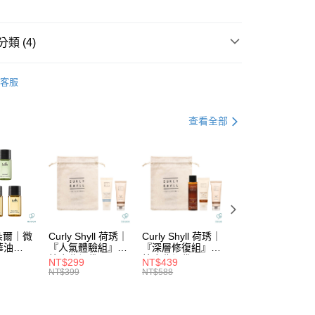
華商業銀行
兆豐國際商業銀行
業儲蓄銀行
台北富邦商業銀行
小企業銀行
台中商業銀行
華商業銀行
兆豐國際商業銀行
台灣）商業銀行
華泰商業銀行
小企業銀行
台中商業銀行
類 (4)
業銀行
遠東國際商業銀行
台灣）商業銀行
華泰商業銀行
業銀行
永豐商業銀行
業銀行
遠東國際商業銀行
DS｜品牌總覽
Natur Vital
業銀行
星展（台灣）商業銀行
客服
業銀行
永豐商業銀行
際商業銀行
中國信託商業銀行
功能
漂後矯色
業銀行
星展（台灣）商業銀行
天信用卡公司
際商業銀行
中國信託商業銀行
分期
龍｜特殊染補色洗推薦
查看全部
天信用卡公司
列
└漂後矯色
你分期使用說明】
由台灣大哥大提供，台灣大哥大用戶可立即使用無須另外申請。
式選擇「大哥付你分期」，訂單成立後會自動跳轉到大哥付的交易
證手機門號後，選擇欲分期的期數、繳款截止日，確認付款後即
。
准額度、可分期數及費用金額請依後續交易確認頁面所載為準。
立30分鐘內，如未前往確認交易或遇審核未通過，訂單將自動取
付款
「轉專審核」未通過狀況，表示未達大哥付你分期系統評分，恕
拉朵爾｜微
Curly Shyll 荷琇｜
Curly Shyll 荷琇｜
Curly Shyll 荷琇
5，滿NT$1,699(含以上)免運費
評估內容。
華油
『人氣體驗組』贈
『深層修復組』贈
『舒緩旅行組』贈
式說明】
棉麻收納袋
棉麻收納袋
棉麻收納袋
NT$299
NT$439
NT$369
家取貨
項不併入電信帳單，「大哥付你分期」於每月結算日後寄送繳費提
NT$399
NT$588
NT$479
5，滿NT$1,699(含以上)免運費
訊連結打開帳單後，可選擇「超商條碼／台灣大直營門市／銀行轉
付／iPASS MONEY」等通路繳費。