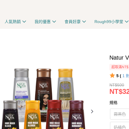
人氣熱銷
我的優惠
會員好康
Rough99小學堂
Natur
超取滿NT$
5 (
1
NT$500
NT$3
規格
霧黑色
奶橘色