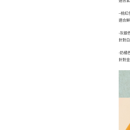
適合
–桃紅
適合
-灰銀
針對
-奶橘
針對