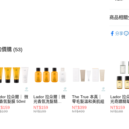
國泰世
LINE Pay
上海商
臺灣中
國泰世
匯豐（
Apple Pay
臺灣中
商品相關分
聯邦商
匯豐（
街口支付
元大商
聯邦商
★ BRAN
玉山商
分享
元大商
悠遊付
台新國
★找髮質&
玉山商
台灣樂
台新國
大哥付你
💈專業沙
價購 (53)
台灣樂
相關說明
★髮膜系
【大哥付
ATM付款
1.本服務
2.付款方
流程，驗
完成交易
運送方式
3.實際核
4.訂單成
全家取貨
消。如遇
ador 拉朵爾｜ 微
Lador 拉朵爾｜微
The True 本真｜
Lador 
每筆NT$6
無法說明
香氛髮膜 50ml
光香氛洗髮精
零毛髮溫和美肌組
光奇蹟精
【繳款方
100ml
10ml
$159
NT$159
NT$399
NT$159
付款後全
1.分期款
$199
NT$199
NT$499
NT$188
醒簡訊。
每筆NT$6
2.透過簡
帳／街口支