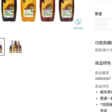
數量
付款與運
超取滿NT$
付款方式
商品特色
信用卡一
商品編號
10014167
信用卡分
商品特色
3 期 
維持漂
6 期 
合作金
建議一
華南商
**因
合作金
超商取貨
上海商
華南商
見諒