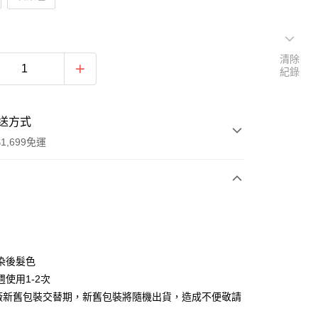
清除
紀錄
送方式
1,699免運
次付款
期付款
0 利率 每期
NT$109
21家銀行
染後髮色
0 利率 每期
NT$54
21家銀行
庫商業銀行
第一商業銀行
週使用1-2次
業銀行
彰化商業銀行
原廠新舊包裝交替期，新舊包裝將隨機出貨，造成不便敬請
庫商業銀行
第一商業銀行
付款
業儲蓄銀行
台北富邦商業銀行
業銀行
彰化商業銀行